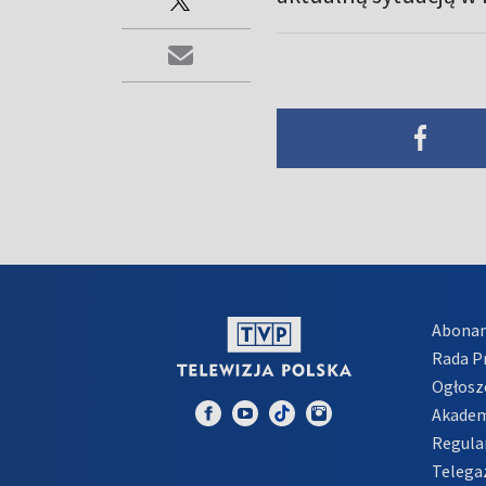
Abona
Rada 
Ogłosz
Akadem
Regula
Telega