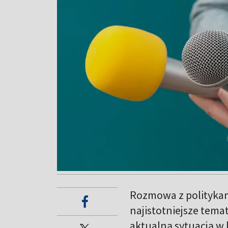
Rozmowa z politykam
najistotniejsze tema
aktualną sytuacją w 