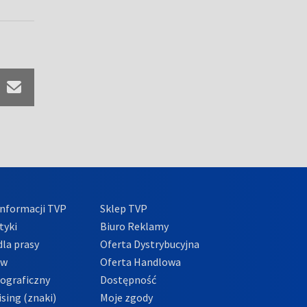
nformacji TVP
Sklep TVP
tyki
Biuro Reklamy
la prasy
Oferta Dystrybucyjna
ów
Oferta Handlowa
tograficzny
Dostępność
sing (znaki)
Moje zgody