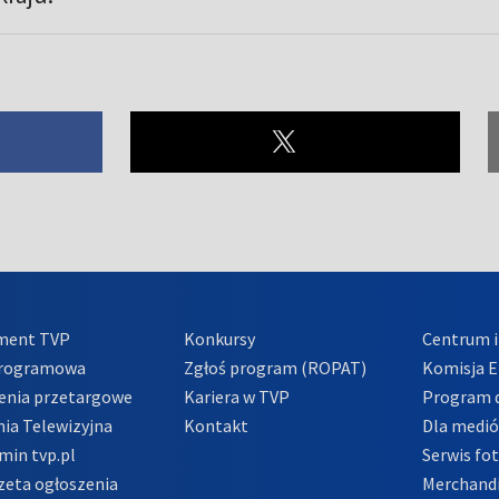
ment TVP
Konkursy
Centrum i
Programowa
Zgłoś program (ROPAT)
Komisja E
enia przetargowe
Kariera w TVP
Program d
ia Telewizyjna
Kontakt
Dla medi
min tvp.pl
Serwis fo
zeta ogłoszenia
Merchandi