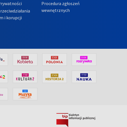
Prywatności
Procedura zgłoszeń
wewnętrznych
przeciwdziałania
m i korupcji