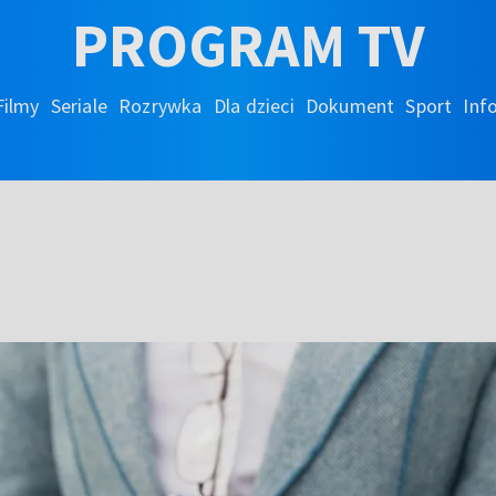
PROGRAM TV
Filmy
Seriale
Rozrywka
Dla dzieci
Dokument
Sport
Inf