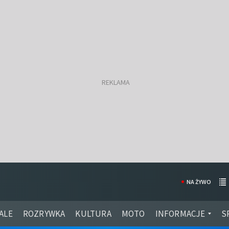
NA ŻYWO
ALE
ROZRYWKA
KULTURA
MOTO
INFORMACJE
S