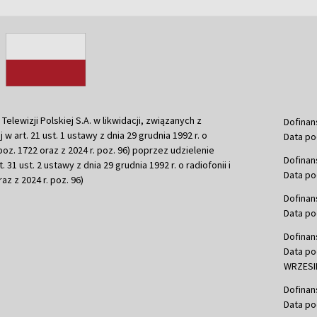
ewizji Polskiej S.A. w likwidacji, związanych z
Dofinan
j w art. 21 ust. 1 ustawy z dnia 29 grudnia 1992 r. o
Data po
r. poz. 1722 oraz z 2024 r. poz. 96) poprzez udzielenie
Dofinan
 31 ust. 2 ustawy z dnia 29 grudnia 1992 r. o radiofonii i
Data po
raz z 2024 r. poz. 96)
Dofinan
Data po
Dofinan
Data po
WRZESIE
Dofinan
Data po