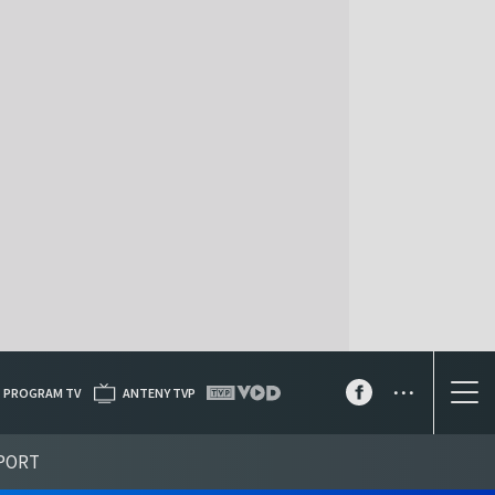
...
PROGRAM TV
ANTENY TVP
PORT