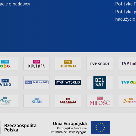
acje o nadawcy
Polityka 
Polityka 
nadużycio