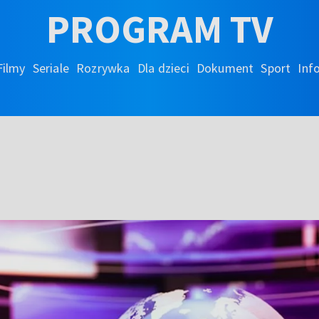
PROGRAM TV
Filmy
Seriale
Rozrywka
Dla dzieci
Dokument
Sport
Inf