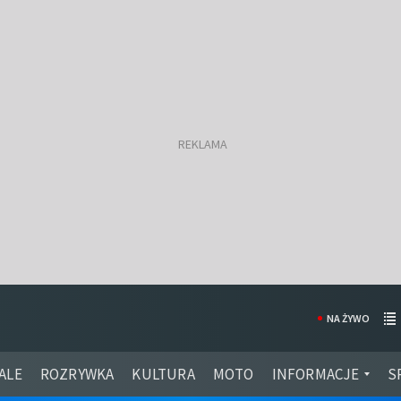
NA ŻYWO
ALE
ROZRYWKA
KULTURA
MOTO
INFORMACJE
S