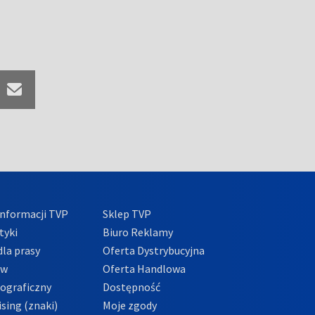
nformacji TVP
Sklep TVP
tyki
Biuro Reklamy
la prasy
Oferta Dystrybucyjna
ów
Oferta Handlowa
tograficzny
Dostępność
sing (znaki)
Moje zgody