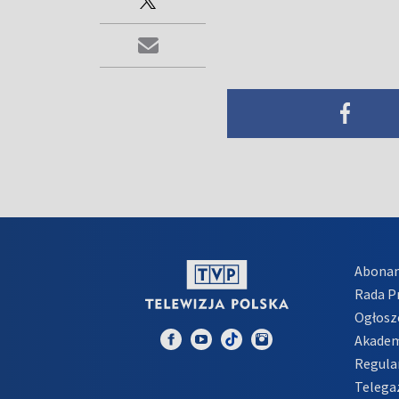
Abona
Rada 
Ogłosz
Akadem
Regula
Telega