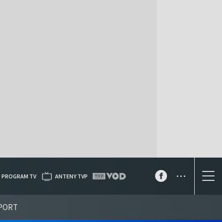
...
PROGRAM TV
ANTENY TVP
PORT