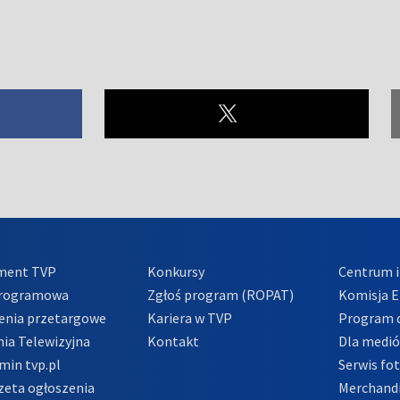
ment TVP
Konkursy
Centrum i
Programowa
Zgłoś program (ROPAT)
Komisja E
enia przetargowe
Kariera w TVP
Program d
ia Telewizyjna
Kontakt
Dla medi
min tvp.pl
Serwis fo
zeta ogłoszenia
Merchandi