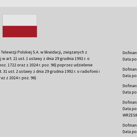
ewizji Polskiej S.A. w likwidacji, związanych z
Dofinan
j w art. 21 ust. 1 ustawy z dnia 29 grudnia 1992 r. o
Data po
r. poz. 1722 oraz z 2024 r. poz. 96) poprzez udzielenie
Dofinan
 31 ust. 2 ustawy z dnia 29 grudnia 1992 r. o radiofonii i
Data po
raz z 2024 r. poz. 96)
Dofinan
Data po
Dofinan
Data po
WRZESIE
Dofinan
Data po