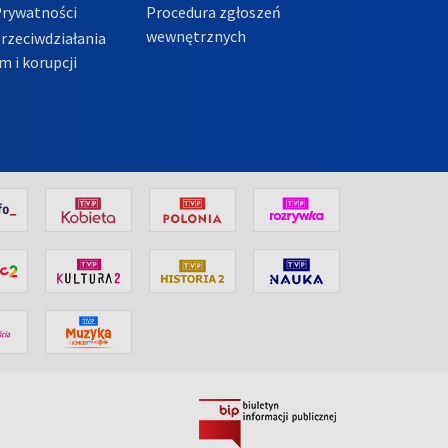
Prywatności
Procedura zgłoszeń
wewnętrznych
przeciwdziałania
m i korupcji