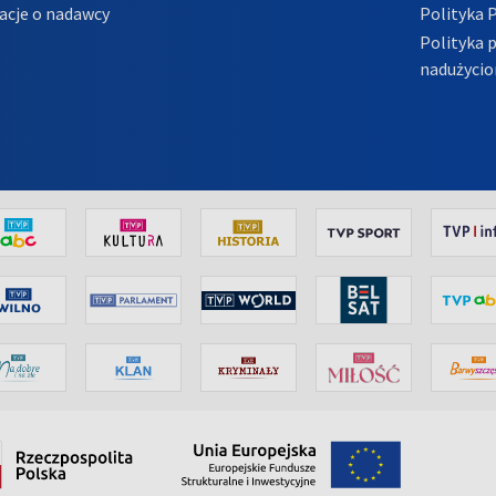
acje o nadawcy
Polityka 
Polityka 
nadużycio