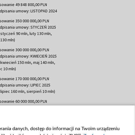
sowanie 49 848 800,00 PLN
dpisania umowy: LISTOPAD 2024
sowanie 350 000 000,00 PLN
dpisania umowy: STYCZEŃ 2025
 styczeń 90 mln, luty 130 mln,
130 mln)
sowanie 300 000 000,00 PLN
dpisania umowy: KWIECIEŃ 2025
 kwiecień 150 mln, maj 140 mln,
c 10 mln)
sowanie 170 000 000,00 PLN
dpisania umowy: LIPIEC 2025
lipiec 160 mln, sierpień 10 mln)
sowanie 60 000 000,00 PLN
dpisania umowy: SIERPIEŃ 2025
 wrzesień 60 mln)
sowanie 635 783 051,21 PLN
ierania danych, dostęp do informacji na Twoim urządzeniu
dpisania umowy: WRZESIEŃ 2025