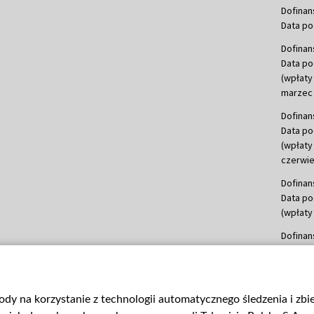
Dofinan
Data po
Dofinan
Data po
(wpłaty
marzec 
Dofinan
Data po
(wpłaty
czerwie
Dofinan
Data po
(wpłaty 
Dofinan
Data po
(wpłata
Dofinan
gody na korzystanie z technologii automatycznego śledzenia i zb
Data po