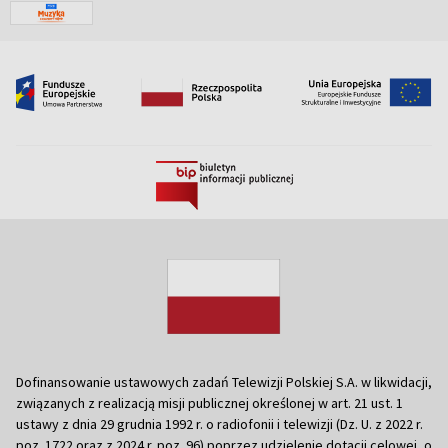
Dofinansowanie ustawowych zadań Telewizji Polskiej S.A. w likwidacji,
związanych z realizacją misji publicznej określonej w art. 21 ust. 1
ustawy z dnia 29 grudnia 1992 r. o radiofonii i telewizji (Dz. U. z 2022 r.
poz. 1722 oraz z 2024 r. poz. 96) poprzez udzielenie dotacji celowej, o