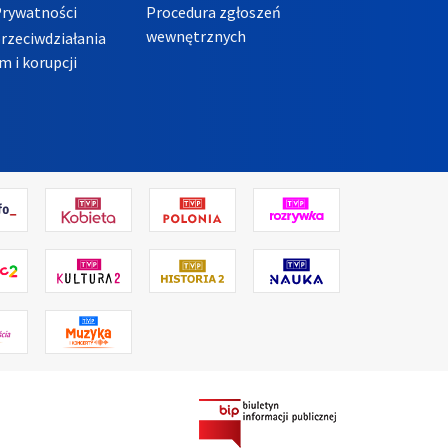
Prywatności
Procedura zgłoszeń
wewnętrznych
przeciwdziałania
m i korupcji