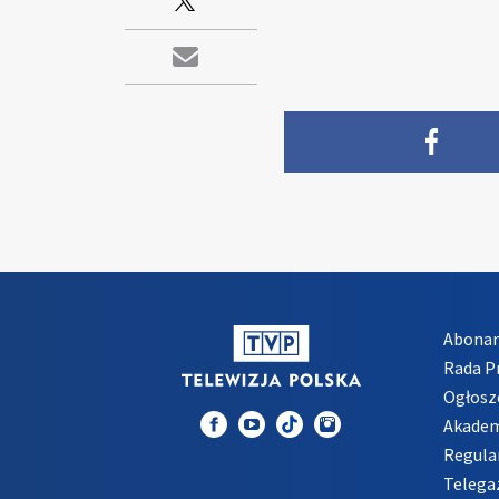
Abona
Rada 
Ogłosz
Akadem
Regula
Telega