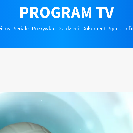
PROGRAM TV
Filmy
Seriale
Rozrywka
Dla dzieci
Dokument
Sport
Inf