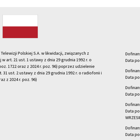
ewizji Polskiej S.A. w likwidacji, związanych z
Dofinan
j w art. 21 ust. 1 ustawy z dnia 29 grudnia 1992 r. o
Data po
r. poz. 1722 oraz z 2024 r. poz. 96) poprzez udzielenie
Dofinan
 31 ust. 2 ustawy z dnia 29 grudnia 1992 r. o radiofonii i
Data po
raz z 2024 r. poz. 96)
Dofinan
Data po
Dofinan
Data po
WRZESIE
Dofinan
Data po