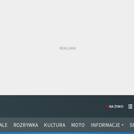
NA ŻYWO
ALE
ROZRYWKA
KULTURA
MOTO
INFORMACJE
S