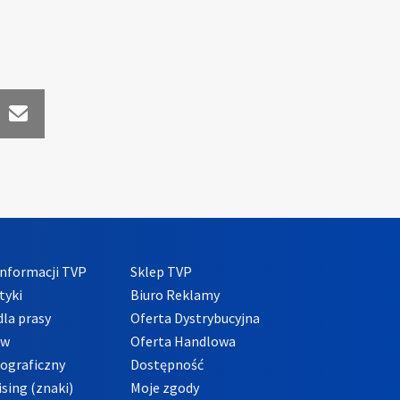
nformacji TVP
Sklep TVP
tyki
Biuro Reklamy
la prasy
Oferta Dystrybucyjna
ów
Oferta Handlowa
tograficzny
Dostępność
sing (znaki)
Moje zgody