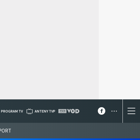
...
PROGRAM TV
ANTENY TVP
PORT