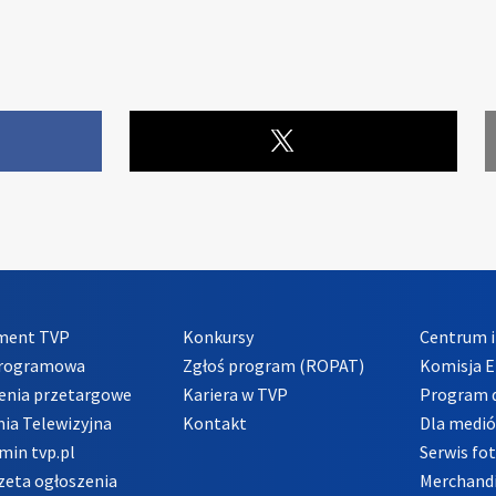
ment TVP
Konkursy
Centrum i
Programowa
Zgłoś program (ROPAT)
Komisja E
enia przetargowe
Kariera w TVP
Program d
ia Telewizyjna
Kontakt
Dla medi
min tvp.pl
Serwis fo
zeta ogłoszenia
Merchandi