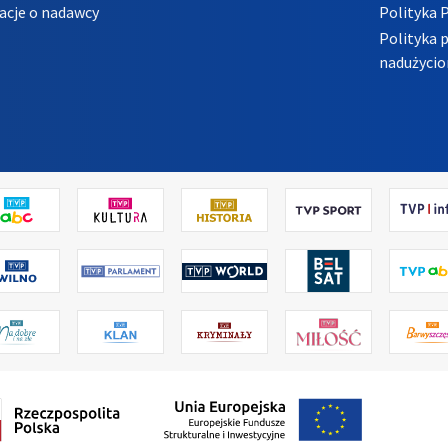
acje o nadawcy
Polityka 
Polityka 
nadużycio