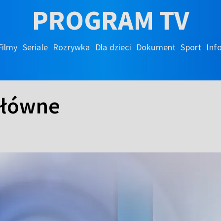
PROGRAM TV
Filmy
Seriale
Rozrywka
Dla dzieci
Dokument
Sport
Inf
główne