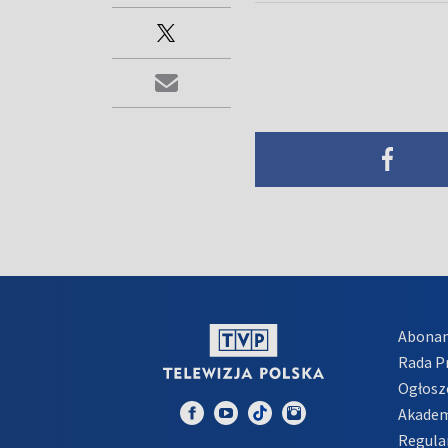
Abona
Rada 
Ogłosz
Akadem
Regula