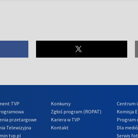
ment TVP
Konkursy
Centrum i
Programowa
Zgłoś program (ROPAT)
Komisja E
enia przetargowe
Kariera w TVP
Program d
ia Telewizyjna
Kontakt
Dla medi
min tvp.pl
Serwis fo