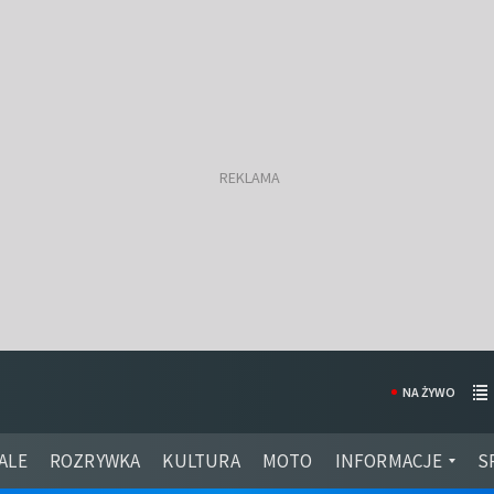
NA ŻYWO
ALE
ROZRYWKA
KULTURA
MOTO
INFORMACJE
S