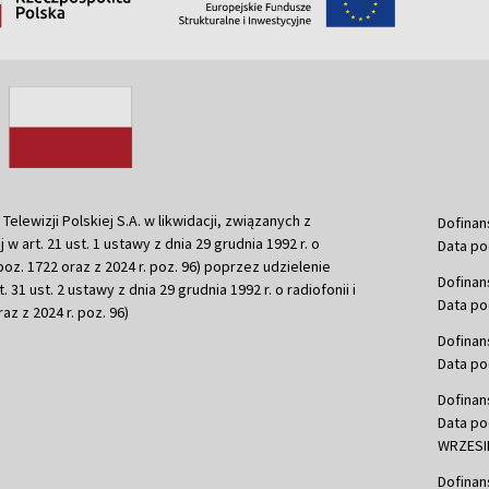
ewizji Polskiej S.A. w likwidacji, związanych z
Dofinan
j w art. 21 ust. 1 ustawy z dnia 29 grudnia 1992 r. o
Data po
r. poz. 1722 oraz z 2024 r. poz. 96) poprzez udzielenie
Dofinan
 31 ust. 2 ustawy z dnia 29 grudnia 1992 r. o radiofonii i
Data po
raz z 2024 r. poz. 96)
Dofinan
Data po
Dofinan
Data po
WRZESIE
Dofinan