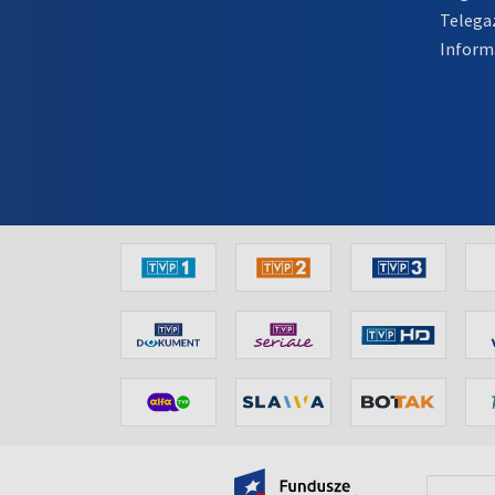
Telega
Inform