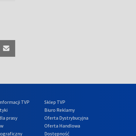
nformacji TVP
Sklep TVP
tyki
Biuro Reklamy
la prasy
Oferta Dystrybucyjna
ów
Oferta Handlowa
tograficzny
Dostępność