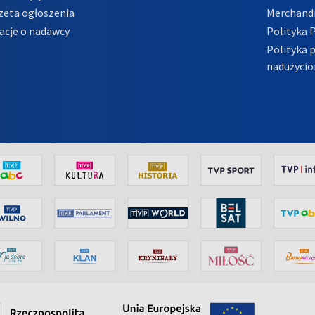
zeta ogłoszenia
Merchandi
acje o nadawcy
Polityka 
Polityka 
nadużycio