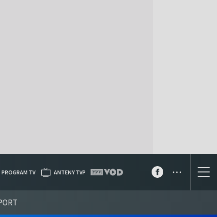
...
PROGRAM TV
ANTENY TVP
PORT