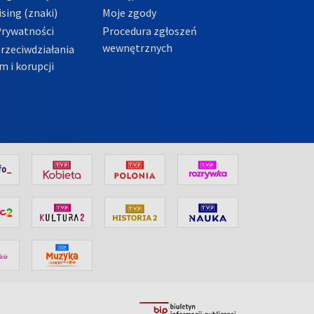
sing (znaki)
Moje zgody
Prywatności
Procedura zgłoszeń
wewnętrznych
przeciwdziałania
m i korupcji