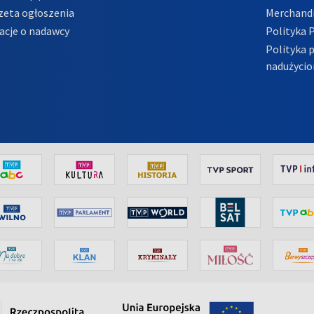
zeta ogłoszenia
Merchandi
acje o nadawcy
Polityka 
Polityka 
nadużycio