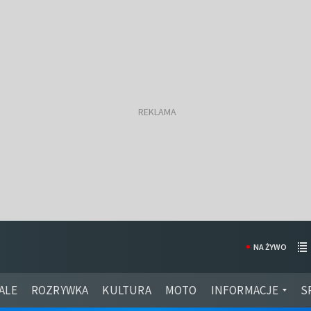
NA ŻYWO
ALE
ROZRYWKA
KULTURA
MOTO
INFORMACJE
S