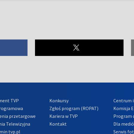
ment TVP
Konkursy
Centrum i
Programowa
Zgłoś program (ROPAT)
Komisja E
enia przetargowe
Kariera w TVP
Program d
ia Telewizyjna
Kontakt
Dla medi
min tvp.pl
Serwis fo