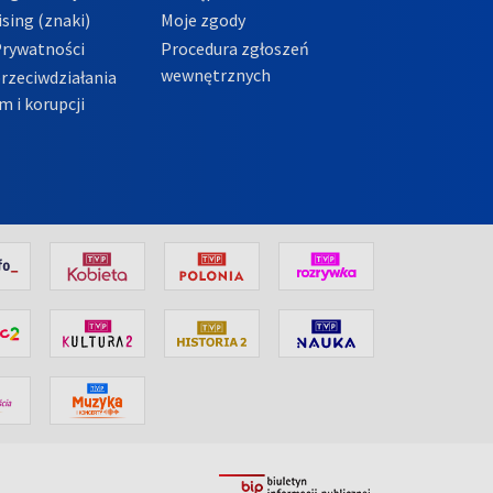
sing (znaki)
Moje zgody
Prywatności
Procedura zgłoszeń
wewnętrznych
przeciwdziałania
m i korupcji