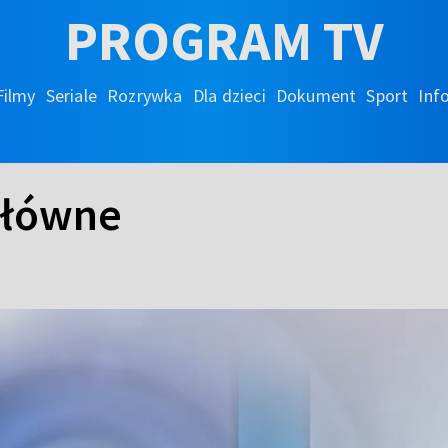
PROGRAM TV
Filmy
Seriale
Rozrywka
Dla dzieci
Dokument
Sport
Inf
główne