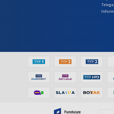
Telega
Inform