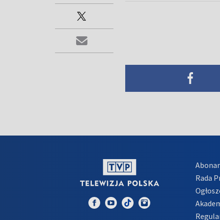
Abona
Rada 
Ogłosz
Akadem
Regula