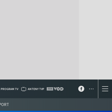
...
PROGRAM TV
ANTENY TVP
PORT