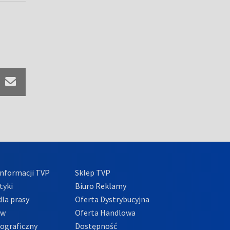
nformacji TVP
Sklep TVP
tyki
Biuro Reklamy
la prasy
Oferta Dystrybucyjna
ów
Oferta Handlowa
tograficzny
Dostępność