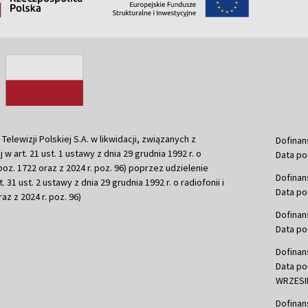
ewizji Polskiej S.A. w likwidacji, związanych z
Dofinan
j w art. 21 ust. 1 ustawy z dnia 29 grudnia 1992 r. o
Data po
r. poz. 1722 oraz z 2024 r. poz. 96) poprzez udzielenie
Dofinan
 31 ust. 2 ustawy z dnia 29 grudnia 1992 r. o radiofonii i
Data po
raz z 2024 r. poz. 96)
Dofinan
Data po
Dofinan
Data po
WRZESIE
Dofinan