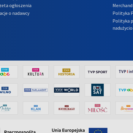
zeta ogłoszenia
Merchandi
acje o nadawcy
Polityka 
Polityka 
nadużycio