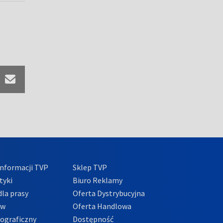
nformacji TVP
Sklep TVP
tyki
Biuro Reklamy
la prasy
Oferta Dystrybucyjna
ów
Oferta Handlowa
tograficzny
Dostępność