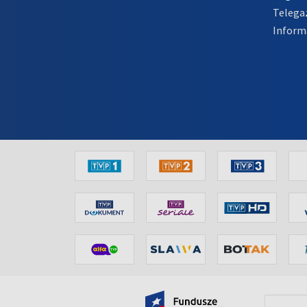
Telega
Inform