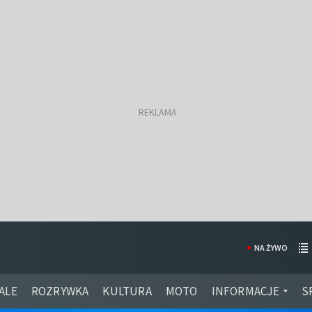
NA ŻYWO
ALE
ROZRYWKA
KULTURA
MOTO
INFORMACJE
S