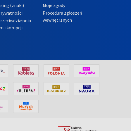
sing (znaki)
Moje zgody
Prywatności
Procedura zgłoszeń
wewnętrznych
przeciwdziałania
m i korupcji