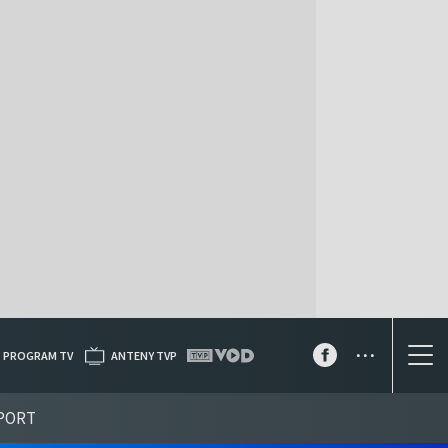
...
PROGRAM TV
ANTENY TVP
PORT