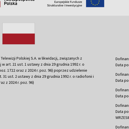
ewizji Polskiej S.A. w likwidacji, związanych z
Dofinan
j w art. 21 ust. 1 ustawy z dnia 29 grudnia 1992 r. o
Data po
r. poz. 1722 oraz z 2024 r. poz. 96) poprzez udzielenie
Dofinan
 31 ust. 2 ustawy z dnia 29 grudnia 1992 r. o radiofonii i
Data po
raz z 2024 r. poz. 96)
Dofinan
Data po
Dofinan
Data po
WRZESIE
Dofinan