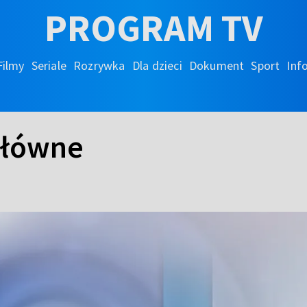
PROGRAM TV
Filmy
Seriale
Rozrywka
Dla dzieci
Dokument
Sport
Inf
główne