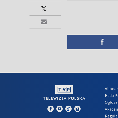
Abona
Rada 
Ogłosz
Akadem
Regula