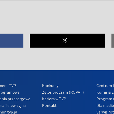
ment TVP
Konkursy
Centrum i
Programowa
Zgłoś program (ROPAT)
Komisja E
enia przetargowe
Kariera w TVP
Program d
ia Telewizyjna
Kontakt
Dla medi
min tvp.pl
Serwis fo