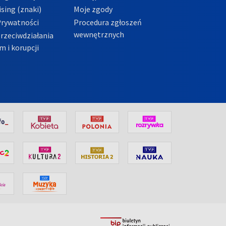
sing (znaki)
Moje zgody
Prywatności
Procedura zgłoszeń
wewnętrznych
przeciwdziałania
m i korupcji