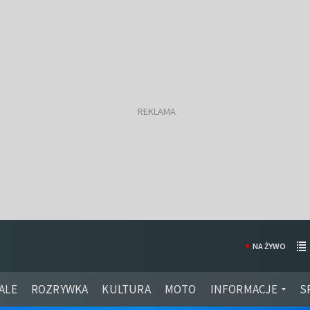
NA ŻYWO
ALE
ROZRYWKA
KULTURA
MOTO
INFORMACJE
S