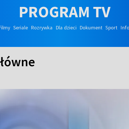
PROGRAM TV
Filmy
Seriale
Rozrywka
Dla dzieci
Dokument
Sport
Inf
główne