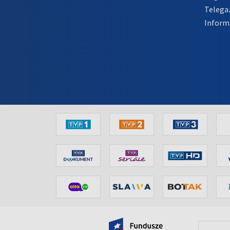
Telega
Inform