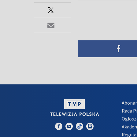
Abona
Rada 
Ogłosz
Akadem
Regula