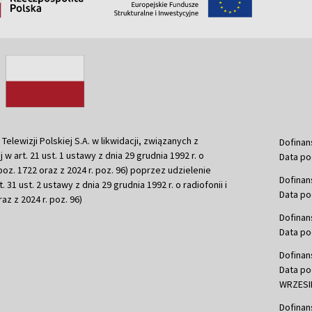
ewizji Polskiej S.A. w likwidacji, związanych z
Dofinan
j w art. 21 ust. 1 ustawy z dnia 29 grudnia 1992 r. o
Data po
r. poz. 1722 oraz z 2024 r. poz. 96) poprzez udzielenie
Dofinan
 31 ust. 2 ustawy z dnia 29 grudnia 1992 r. o radiofonii i
Data po
raz z 2024 r. poz. 96)
Dofinan
Data po
Dofinan
Data po
WRZESIE
Dofinan