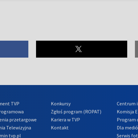
ment TVP
Konkursy
Centrum i
Programowa
Zgłoś program (ROPAT)
Komisja E
enia przetargowe
Kariera w TVP
Program d
ia Telewizyjna
Kontakt
Dla medi
min tvp.pl
Serwis fo