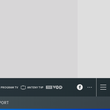
...
PROGRAM TV
ANTENY TVP
PORT