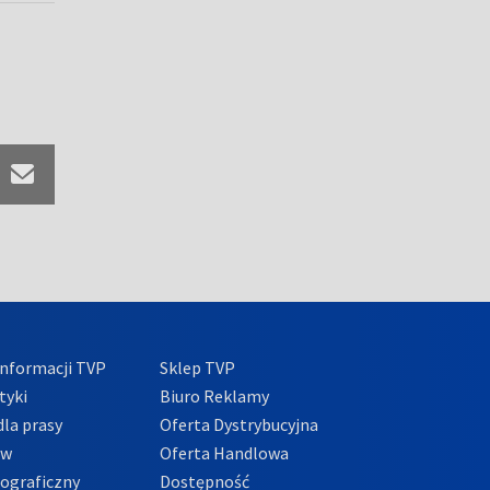
nformacji TVP
Sklep TVP
tyki
Biuro Reklamy
la prasy
Oferta Dystrybucyjna
ów
Oferta Handlowa
tograficzny
Dostępność