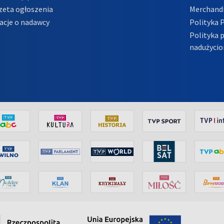
zeta ogłoszenia
Merchandi
acje o nadawcy
Polityka 
Polityka 
nadużycio