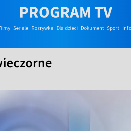
PROGRAM TV
Filmy
Seriale
Rozrywka
Dla dzieci
Dokument
Sport
Inf
wieczorne