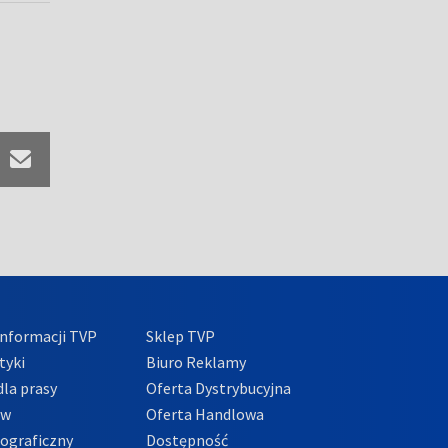
nformacji TVP
Sklep TVP
tyki
Biuro Reklamy
la prasy
Oferta Dystrybucyjna
ów
Oferta Handlowa
tograficzny
Dostępność