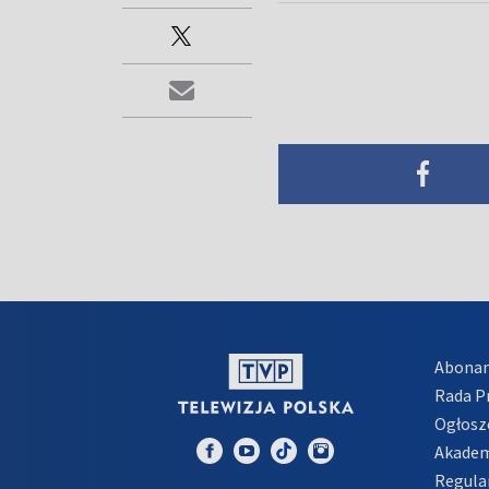
Abona
Rada 
Ogłosz
Akadem
Regula