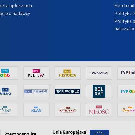
zeta ogłoszenia
Merchandi
acje o nadawcy
Polityka 
Polityka 
nadużycio