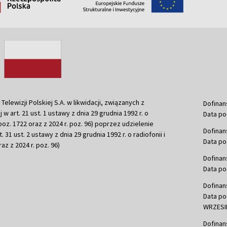
ewizji Polskiej S.A. w likwidacji, związanych z
Dofinan
j w art. 21 ust. 1 ustawy z dnia 29 grudnia 1992 r. o
Data po
r. poz. 1722 oraz z 2024 r. poz. 96) poprzez udzielenie
Dofinan
 31 ust. 2 ustawy z dnia 29 grudnia 1992 r. o radiofonii i
Data po
raz z 2024 r. poz. 96)
Dofinan
Data po
Dofinan
Data po
WRZESIE
Dofinan