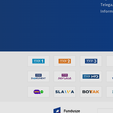
Telega
Inform