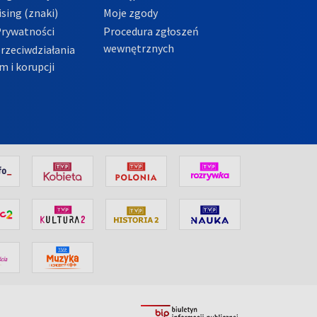
sing (znaki)
Moje zgody
Prywatności
Procedura zgłoszeń
wewnętrznych
przeciwdziałania
m i korupcji