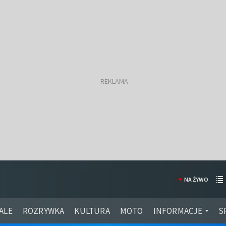
NA ŻYWO
ALE
ROZRYWKA
KULTURA
MOTO
INFORMACJE
S