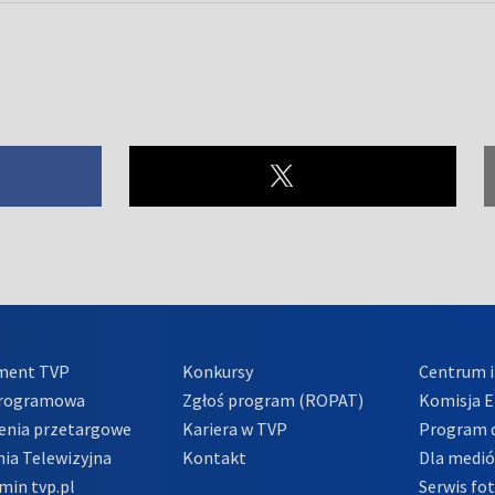
ment TVP
Konkursy
Centrum i
Programowa
Zgłoś program (ROPAT)
Komisja E
enia przetargowe
Kariera w TVP
Program d
ia Telewizyjna
Kontakt
Dla medi
min tvp.pl
Serwis fo