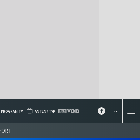
...
PROGRAM TV
ANTENY TVP
PORT