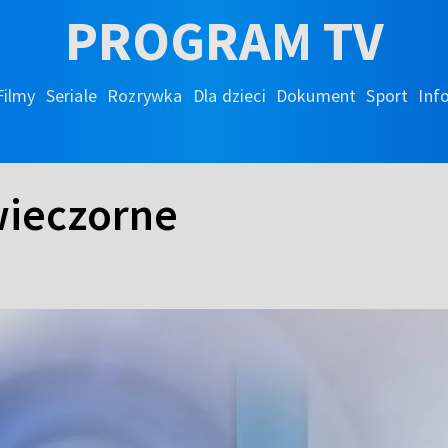
PROGRAM TV
Filmy
Seriale
Rozrywka
Dla dzieci
Dokument
Sport
Inf
wieczorne