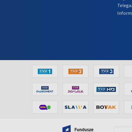
Telega
Inform