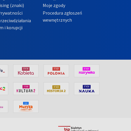
sing (znaki)
Moje zgody
Prywatności
Procedura zgłoszeń
wewnętrznych
przeciwdziałania
m i korupcji