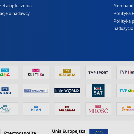
zeta ogłoszenia
Merchandi
acje o nadawcy
Polityka 
Polityka 
nadużycio