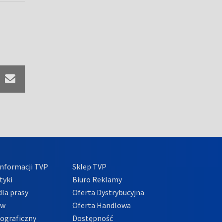
nformacji TVP
Sklep TVP
tyki
Biuro Reklamy
la prasy
Oferta Dystrybucyjna
ów
Oferta Handlowa
tograficzny
Dostępność