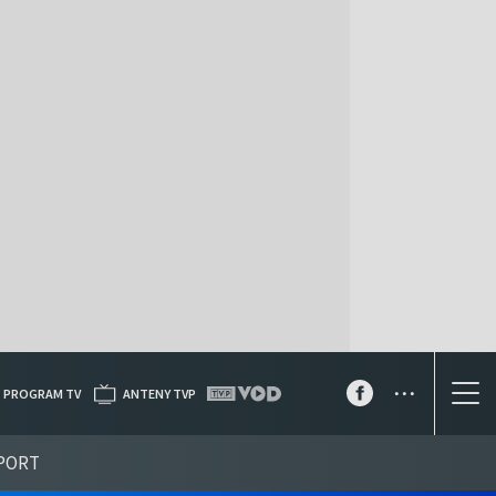
...
PROGRAM TV
ANTENY TVP
PORT