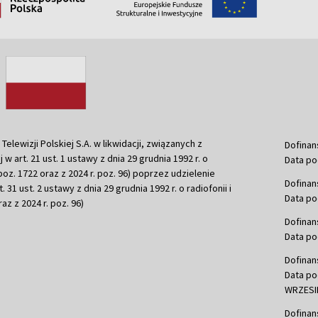
ewizji Polskiej S.A. w likwidacji, związanych z
Dofinan
j w art. 21 ust. 1 ustawy z dnia 29 grudnia 1992 r. o
Data po
r. poz. 1722 oraz z 2024 r. poz. 96) poprzez udzielenie
Dofinan
 31 ust. 2 ustawy z dnia 29 grudnia 1992 r. o radiofonii i
Data po
raz z 2024 r. poz. 96)
Dofinan
Data po
Dofinan
Data po
WRZESIE
Dofinan