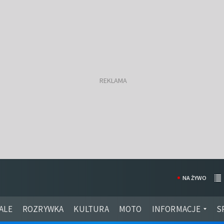
NA ŻYWO
ALE
ROZRYWKA
KULTURA
MOTO
INFORMACJE
S