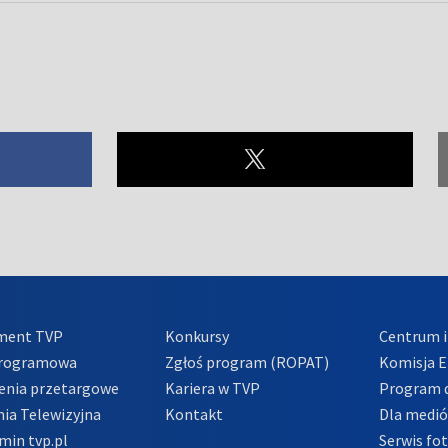
ment TVP
Konkursy
Centrum i
Programowa
Zgłoś program (ROPAT)
Komisja E
enia przetargowe
Kariera w TVP
Program d
ia Telewizyjna
Kontakt
Dla medi
min tvp.pl
Serwis fo