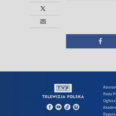
Abona
Rada 
Ogłosz
Akadem
Regula