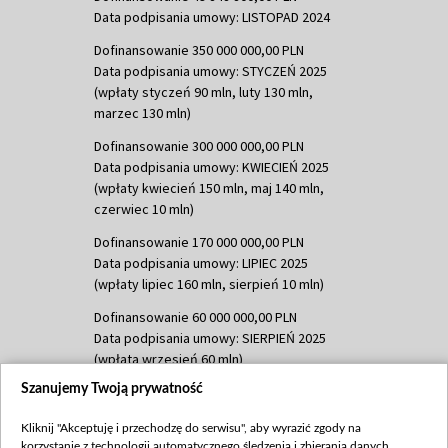
Data podpisania umowy: LISTOPAD 2024
Dofinansowanie 350 000 000,00 PLN
Data podpisania umowy: STYCZEŃ 2025
(wpłaty styczeń 90 mln, luty 130 mln,
marzec 130 mln)
Dofinansowanie 300 000 000,00 PLN
Data podpisania umowy: KWIECIEŃ 2025
(wpłaty kwiecień 150 mln, maj 140 mln,
czerwiec 10 mln)
Dofinansowanie 170 000 000,00 PLN
Data podpisania umowy: LIPIEC 2025
(wpłaty lipiec 160 mln, sierpień 10 mln)
Dofinansowanie 60 000 000,00 PLN
Data podpisania umowy: SIERPIEŃ 2025
(wpłata wrzesień 60 mln)
Szanujemy Twoją prywatność
Dofinansowanie 635 783 051,21 PLN
Data podpisania umowy: WRZESIEŃ 2025
Kliknij "Akceptuję i przechodzę do serwisu", aby wyrazić zgody na
(wpłata wrzesień 100 mln, październik 350
korzystanie z technologii automatycznego śledzenia i zbierania danych,