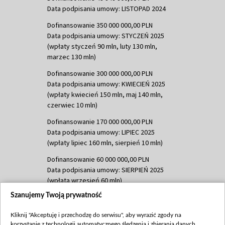
Data podpisania umowy: LISTOPAD 2024
Dofinansowanie 350 000 000,00 PLN
Data podpisania umowy: STYCZEŃ 2025
(wpłaty styczeń 90 mln, luty 130 mln,
marzec 130 mln)
Dofinansowanie 300 000 000,00 PLN
Data podpisania umowy: KWIECIEŃ 2025
(wpłaty kwiecień 150 mln, maj 140 mln,
czerwiec 10 mln)
Dofinansowanie 170 000 000,00 PLN
Data podpisania umowy: LIPIEC 2025
(wpłaty lipiec 160 mln, sierpień 10 mln)
Dofinansowanie 60 000 000,00 PLN
Data podpisania umowy: SIERPIEŃ 2025
(wpłata wrzesień 60 mln)
Szanujemy Twoją prywatność
Dofinansowanie 635 783 051,21 PLN
Data podpisania umowy: WRZESIEŃ 2025
Kliknij "Akceptuję i przechodzę do serwisu", aby wyrazić zgody na
(wpłata wrzesień 100 mln, październik 350
korzystanie z technologii automatycznego śledzenia i zbierania danych,