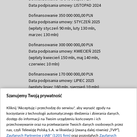
Data podpisania umowy: LISTOPAD 2024
Dofinansowanie 350 000 000,00 PLN
Data podpisania umowy: STYCZEŃ 2025
(wpłaty styczeń 90 mln, luty 130 mln,
marzec 130 mln)
Dofinansowanie 300 000 000,00 PLN
Data podpisania umowy: KWIECIEŃ 2025
(wpłaty kwiecień 150 mln, maj 140 mln,
czerwiec 10 mln)
Dofinansowanie 170 000 000,00 PLN
Data podpisania umowy: LIPIEC 2025
(wpłaty lipiec 160 mln, sierpień 10 mln)
Szanujemy Twoją prywatność
Dofinansowanie 60 000 000,00 PLN
Data podpisania umowy: SIERPIEŃ 2025
Kliknij "Akceptuję i przechodzę do serwisu", aby wyrazić zgody na
(wpłata wrzesień 60 mln)
korzystanie z technologii automatycznego śledzenia i zbierania danych,
Dofinansowanie 635 783 051,21 PLN
dostęp do informacji na Twoim urządzeniu końcowym i ich
przechowywanie oraz na przetwarzanie Twoich danych osobowych przez
Data podpisania umowy: WRZESIEŃ 2025
nas, czyli Telewizję Polską S.A. w likwidacji (zwaną dalej również „TVP”),
(wpłata wrzesień 100 mln, październik 350
Zaufanych Partnerów z IAB* (1201 firm)
oraz pozostałych
Zaufanych