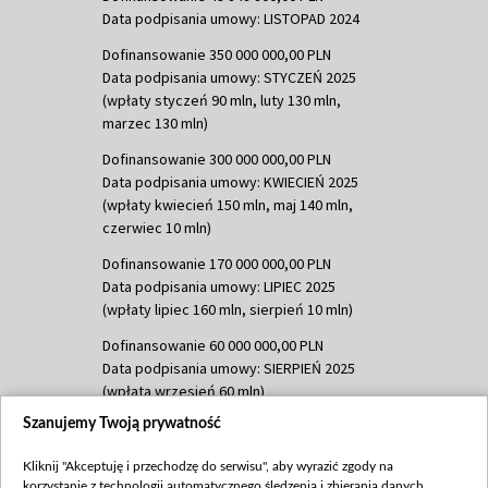
Data podpisania umowy: LISTOPAD 2024
Dofinansowanie 350 000 000,00 PLN
Data podpisania umowy: STYCZEŃ 2025
(wpłaty styczeń 90 mln, luty 130 mln,
marzec 130 mln)
Dofinansowanie 300 000 000,00 PLN
Data podpisania umowy: KWIECIEŃ 2025
(wpłaty kwiecień 150 mln, maj 140 mln,
czerwiec 10 mln)
Dofinansowanie 170 000 000,00 PLN
Data podpisania umowy: LIPIEC 2025
(wpłaty lipiec 160 mln, sierpień 10 mln)
Dofinansowanie 60 000 000,00 PLN
Data podpisania umowy: SIERPIEŃ 2025
(wpłata wrzesień 60 mln)
Szanujemy Twoją prywatność
Dofinansowanie 635 783 051,21 PLN
Data podpisania umowy: WRZESIEŃ 2025
Kliknij "Akceptuję i przechodzę do serwisu", aby wyrazić zgody na
(wpłata wrzesień 100 mln, październik 350
korzystanie z technologii automatycznego śledzenia i zbierania danych,