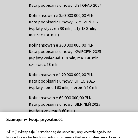
Data podpisania umowy: LISTOPAD 2024
Dofinansowanie 350 000 000,00 PLN
Data podpisania umowy: STYCZEŃ 2025
(wpłaty styczeń 90 mln, luty 130 mln,
marzec 130 mln)
Dofinansowanie 300 000 000,00 PLN
Data podpisania umowy: KWIECIEŃ 2025
(wpłaty kwiecień 150 mln, maj 140 mln,
czerwiec 10 mln)
Dofinansowanie 170 000 000,00 PLN
Data podpisania umowy: LIPIEC 2025
(wpłaty lipiec 160 mln, sierpień 10 mln)
Dofinansowanie 60 000 000,00 PLN
Data podpisania umowy: SIERPIEŃ 2025
(wpłata wrzesień 60 mln)
Szanujemy Twoją prywatność
Dofinansowanie 635 783 051,21 PLN
Data podpisania umowy: WRZESIEŃ 2025
Kliknij "Akceptuję i przechodzę do serwisu", aby wyrazić zgody na
(wpłata wrzesień 100 mln, październik 350
korzystanie z technologii automatycznego śledzenia i zbierania danych,