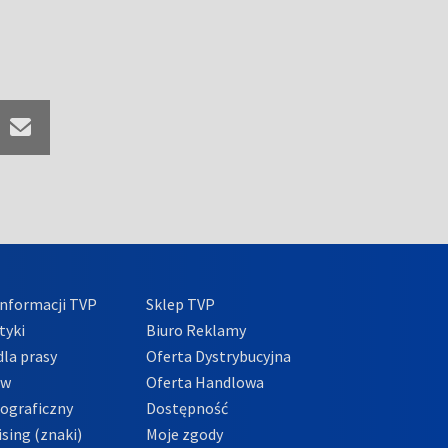
nformacji TVP
Sklep TVP
tyki
Biuro Reklamy
la prasy
Oferta Dystrybucyjna
ów
Oferta Handlowa
tograficzny
Dostępność
sing (znaki)
Moje zgody