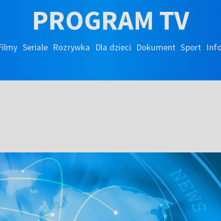
PROGRAM TV
Filmy
Seriale
Rozrywka
Dla dzieci
Dokument
Sport
Inf