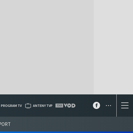
...
PROGRAM TV
ANTENY TVP
PORT