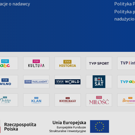
acje o nadawcy
Polityka 
Polityka 
nadużycio