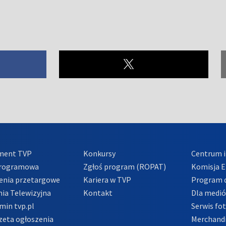
ment TVP
Konkursy
Centrum i
Programowa
Zgłoś program (ROPAT)
Komisja E
enia przetargowe
Kariera w TVP
Program d
ia Telewizyjna
Kontakt
Dla medi
min tvp.pl
Serwis fo
zeta ogłoszenia
Merchandi