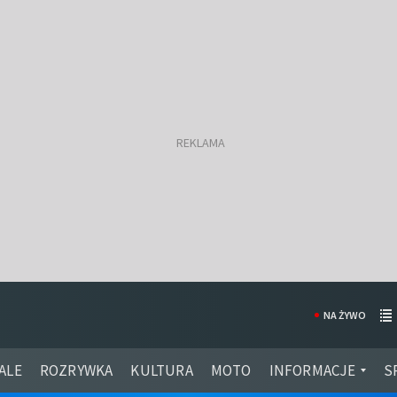
NA ŻYWO
ALE
ROZRYWKA
KULTURA
MOTO
INFORMACJE
S