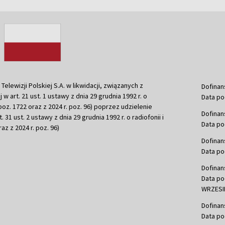
ewizji Polskiej S.A. w likwidacji, związanych z
Dofinan
j w art. 21 ust. 1 ustawy z dnia 29 grudnia 1992 r. o
Data po
r. poz. 1722 oraz z 2024 r. poz. 96) poprzez udzielenie
Dofinan
 31 ust. 2 ustawy z dnia 29 grudnia 1992 r. o radiofonii i
Data po
raz z 2024 r. poz. 96)
Dofinan
Data po
Dofinan
Data po
WRZESIE
Dofinan
Data po