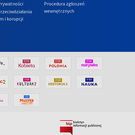
Prywatności
Procedura zgłoszeń
wewnętrznych
przeciwdziałania
m i korupcji