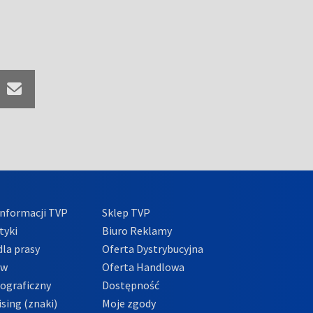
nformacji TVP
Sklep TVP
tyki
Biuro Reklamy
la prasy
Oferta Dystrybucyjna
ów
Oferta Handlowa
tograficzny
Dostępność
sing (znaki)
Moje zgody