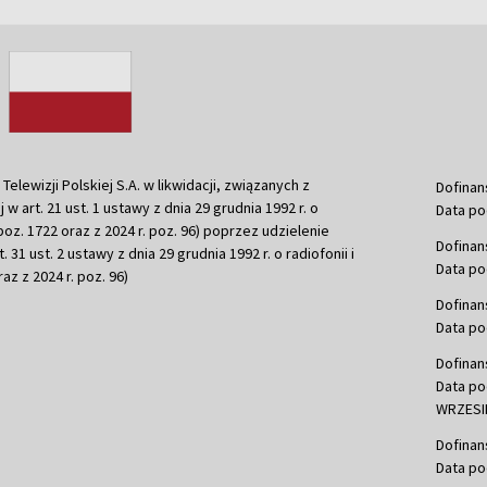
ewizji Polskiej S.A. w likwidacji, związanych z
Dofinan
j w art. 21 ust. 1 ustawy z dnia 29 grudnia 1992 r. o
Data po
r. poz. 1722 oraz z 2024 r. poz. 96) poprzez udzielenie
Dofinan
 31 ust. 2 ustawy z dnia 29 grudnia 1992 r. o radiofonii i
Data po
raz z 2024 r. poz. 96)
Dofinan
Data po
Dofinan
Data po
WRZESIE
Dofinan
Data po