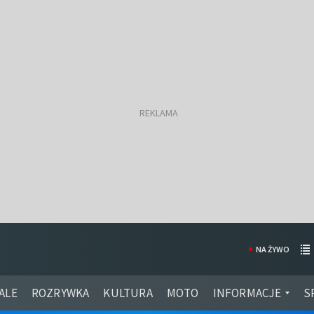
NA ŻYWO
ALE
ROZRYWKA
KULTURA
MOTO
INFORMACJE
S