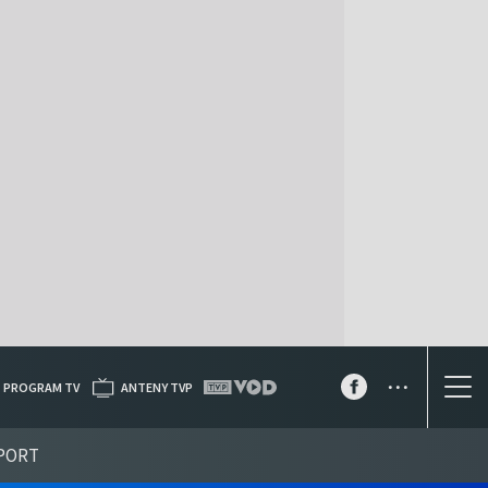
...
PROGRAM TV
ANTENY TVP
PORT