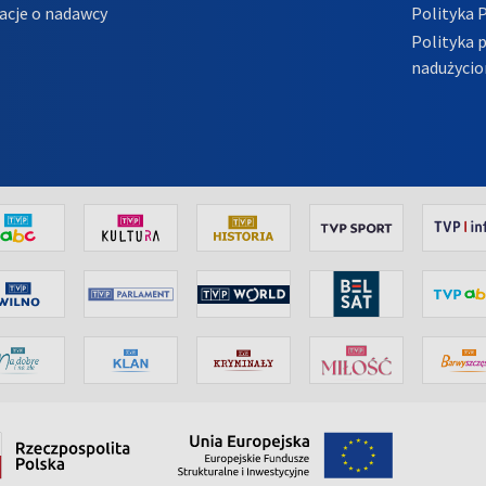
acje o nadawcy
Polityka 
Polityka 
nadużycio