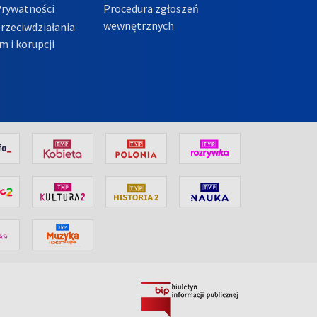
Prywatności
Procedura zgłoszeń
wewnętrznych
przeciwdziałania
m i korupcji