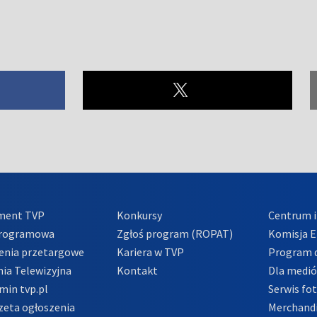
ment TVP
Konkursy
Centrum i
Programowa
Zgłoś program (ROPAT)
Komisja E
enia przetargowe
Kariera w TVP
Program d
ia Telewizyjna
Kontakt
Dla medi
min tvp.pl
Serwis fo
zeta ogłoszenia
Merchandi