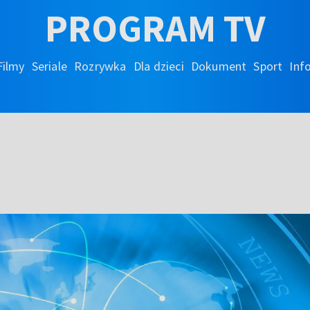
PROGRAM TV
Filmy
Seriale
Rozrywka
Dla dzieci
Dokument
Sport
Inf