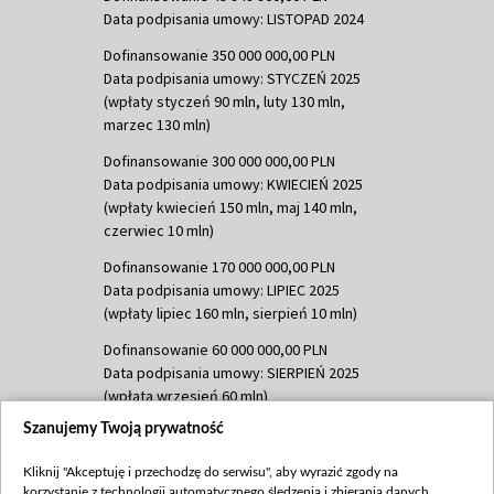
Data podpisania umowy: LISTOPAD 2024
Dofinansowanie 350 000 000,00 PLN
Data podpisania umowy: STYCZEŃ 2025
(wpłaty styczeń 90 mln, luty 130 mln,
marzec 130 mln)
Dofinansowanie 300 000 000,00 PLN
Data podpisania umowy: KWIECIEŃ 2025
(wpłaty kwiecień 150 mln, maj 140 mln,
czerwiec 10 mln)
Dofinansowanie 170 000 000,00 PLN
Data podpisania umowy: LIPIEC 2025
(wpłaty lipiec 160 mln, sierpień 10 mln)
Dofinansowanie 60 000 000,00 PLN
Data podpisania umowy: SIERPIEŃ 2025
(wpłata wrzesień 60 mln)
Szanujemy Twoją prywatność
Dofinansowanie 635 783 051,21 PLN
Data podpisania umowy: WRZESIEŃ 2025
Kliknij "Akceptuję i przechodzę do serwisu", aby wyrazić zgody na
(wpłata wrzesień 100 mln, październik 350
korzystanie z technologii automatycznego śledzenia i zbierania danych,