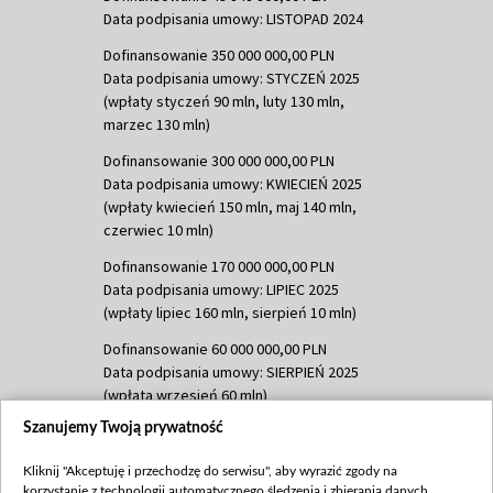
Data podpisania umowy: LISTOPAD 2024
Dofinansowanie 350 000 000,00 PLN
Data podpisania umowy: STYCZEŃ 2025
(wpłaty styczeń 90 mln, luty 130 mln,
marzec 130 mln)
Dofinansowanie 300 000 000,00 PLN
Data podpisania umowy: KWIECIEŃ 2025
(wpłaty kwiecień 150 mln, maj 140 mln,
czerwiec 10 mln)
Dofinansowanie 170 000 000,00 PLN
Data podpisania umowy: LIPIEC 2025
(wpłaty lipiec 160 mln, sierpień 10 mln)
Dofinansowanie 60 000 000,00 PLN
Data podpisania umowy: SIERPIEŃ 2025
(wpłata wrzesień 60 mln)
Szanujemy Twoją prywatność
Dofinansowanie 635 783 051,21 PLN
Data podpisania umowy: WRZESIEŃ 2025
Kliknij "Akceptuję i przechodzę do serwisu", aby wyrazić zgody na
(wpłata wrzesień 100 mln, październik 350
korzystanie z technologii automatycznego śledzenia i zbierania danych,