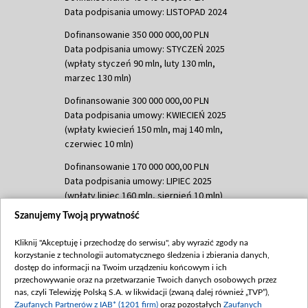
Data podpisania umowy: LISTOPAD 2024
Dofinansowanie 350 000 000,00 PLN
Data podpisania umowy: STYCZEŃ 2025
(wpłaty styczeń 90 mln, luty 130 mln,
marzec 130 mln)
Dofinansowanie 300 000 000,00 PLN
Data podpisania umowy: KWIECIEŃ 2025
(wpłaty kwiecień 150 mln, maj 140 mln,
czerwiec 10 mln)
Dofinansowanie 170 000 000,00 PLN
Data podpisania umowy: LIPIEC 2025
(wpłaty lipiec 160 mln, sierpień 10 mln)
Szanujemy Twoją prywatność
Dofinansowanie 60 000 000,00 PLN
Data podpisania umowy: SIERPIEŃ 2025
Kliknij "Akceptuję i przechodzę do serwisu", aby wyrazić zgody na
(wpłata wrzesień 60 mln)
korzystanie z technologii automatycznego śledzenia i zbierania danych,
Dofinansowanie 635 783 051,21 PLN
dostęp do informacji na Twoim urządzeniu końcowym i ich
przechowywanie oraz na przetwarzanie Twoich danych osobowych przez
Data podpisania umowy: WRZESIEŃ 2025
nas, czyli Telewizję Polską S.A. w likwidacji (zwaną dalej również „TVP”),
(wpłata wrzesień 100 mln, październik 350
Zaufanych Partnerów z IAB* (1201 firm)
oraz pozostałych
Zaufanych