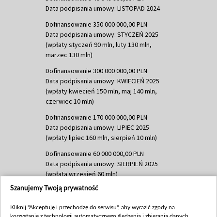
Data podpisania umowy: LISTOPAD 2024
Dofinansowanie 350 000 000,00 PLN
Data podpisania umowy: STYCZEŃ 2025
(wpłaty styczeń 90 mln, luty 130 mln,
marzec 130 mln)
Dofinansowanie 300 000 000,00 PLN
Data podpisania umowy: KWIECIEŃ 2025
(wpłaty kwiecień 150 mln, maj 140 mln,
czerwiec 10 mln)
Dofinansowanie 170 000 000,00 PLN
Data podpisania umowy: LIPIEC 2025
(wpłaty lipiec 160 mln, sierpień 10 mln)
Dofinansowanie 60 000 000,00 PLN
Data podpisania umowy: SIERPIEŃ 2025
(wpłata wrzesień 60 mln)
Szanujemy Twoją prywatność
Dofinansowanie 635 783 051,21 PLN
Data podpisania umowy: WRZESIEŃ 2025
Kliknij "Akceptuję i przechodzę do serwisu", aby wyrazić zgody na
(wpłata wrzesień 100 mln, październik 350
korzystanie z technologii automatycznego śledzenia i zbierania danych,