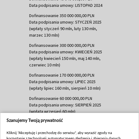
Data podpisania umowy: LISTOPAD 2024
Dofinansowanie 350 000 000,00 PLN
Data podpisania umowy: STYCZEŃ 2025
(wpłaty styczeń 90 mln, luty 130 mln,
marzec 130 mln)
Dofinansowanie 300 000 000,00 PLN
Data podpisania umowy: KWIECIEŃ 2025
(wpłaty kwiecień 150 mln, maj 140 mln,
czerwiec 10 mln)
Dofinansowanie 170 000 000,00 PLN
Data podpisania umowy: LIPIEC 2025
(wpłaty lipiec 160 mln, sierpień 10 mln)
Dofinansowanie 60 000 000,00 PLN
Data podpisania umowy: SIERPIEŃ 2025
(wpłata wrzesień 60 mln)
Szanujemy Twoją prywatność
Dofinansowanie 635 783 051,21 PLN
Data podpisania umowy: WRZESIEŃ 2025
Kliknij "Akceptuję i przechodzę do serwisu", aby wyrazić zgody na
(wpłata wrzesień 100 mln, październik 350
korzystanie z technologii automatycznego śledzenia i zbierania danych,