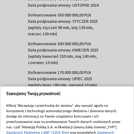
Data podpisania umowy: LISTOPAD 2024
Dofinansowanie 350 000 000,00 PLN
Data podpisania umowy: STYCZEŃ 2025
(wpłaty styczeń 90 mln, luty 130 mln,
marzec 130 mln)
Dofinansowanie 300 000 000,00 PLN
Data podpisania umowy: KWIECIEŃ 2025
(wpłaty kwiecień 150 mln, maj 140 mln,
czerwiec 10 mln)
Dofinansowanie 170 000 000,00 PLN
Data podpisania umowy: LIPIEC 2025
(wpłaty lipiec 160 mln, sierpień 10 mln)
Szanujemy Twoją prywatność
Dofinansowanie 60 000 000,00 PLN
Data podpisania umowy: SIERPIEŃ 2025
Kliknij "Akceptuję i przechodzę do serwisu", aby wyrazić zgody na
(wpłata wrzesień 60 mln)
korzystanie z technologii automatycznego śledzenia i zbierania danych,
Dofinansowanie 635 783 051,21 PLN
dostęp do informacji na Twoim urządzeniu końcowym i ich
przechowywanie oraz na przetwarzanie Twoich danych osobowych przez
Data podpisania umowy: WRZESIEŃ 2025
nas, czyli Telewizję Polską S.A. w likwidacji (zwaną dalej również „TVP”),
(wpłata wrzesień 100 mln, październik 350
Zaufanych Partnerów z IAB* (1201 firm)
oraz pozostałych
Zaufanych