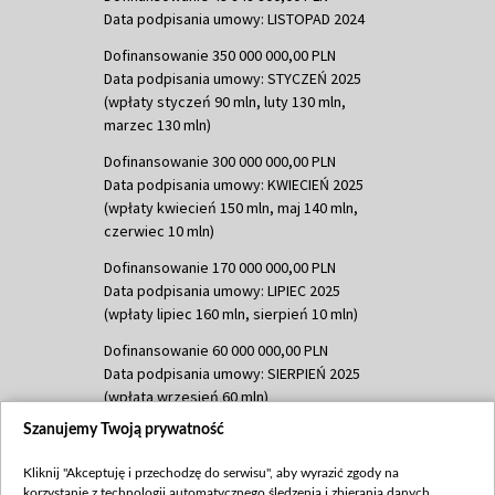
Data podpisania umowy: LISTOPAD 2024
Dofinansowanie 350 000 000,00 PLN
Data podpisania umowy: STYCZEŃ 2025
(wpłaty styczeń 90 mln, luty 130 mln,
marzec 130 mln)
Dofinansowanie 300 000 000,00 PLN
Data podpisania umowy: KWIECIEŃ 2025
(wpłaty kwiecień 150 mln, maj 140 mln,
czerwiec 10 mln)
Dofinansowanie 170 000 000,00 PLN
Data podpisania umowy: LIPIEC 2025
(wpłaty lipiec 160 mln, sierpień 10 mln)
Dofinansowanie 60 000 000,00 PLN
Data podpisania umowy: SIERPIEŃ 2025
(wpłata wrzesień 60 mln)
Szanujemy Twoją prywatność
Dofinansowanie 635 783 051,21 PLN
Data podpisania umowy: WRZESIEŃ 2025
Kliknij "Akceptuję i przechodzę do serwisu", aby wyrazić zgody na
(wpłata wrzesień 100 mln, październik 350
korzystanie z technologii automatycznego śledzenia i zbierania danych,