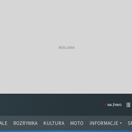
NA ŻYWO
ALE
ROZRYWKA
KULTURA
MOTO
INFORMACJE
S