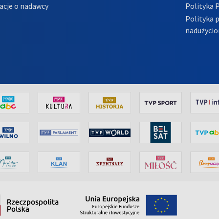
acje o nadawcy
Polityka 
Polityka 
nadużycio