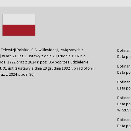
ewizji Polskiej S.A. w likwidacji, związanych z
Dofinan
j w art. 21 ust. 1 ustawy z dnia 29 grudnia 1992 r. o
Data po
r. poz. 1722 oraz z 2024 r. poz. 96) poprzez udzielenie
Dofinan
 31 ust. 2 ustawy z dnia 29 grudnia 1992 r. o radiofonii i
Data po
raz z 2024 r. poz. 96)
Dofinan
Data po
Dofinan
Data po
WRZESIE
Dofinan
Data po