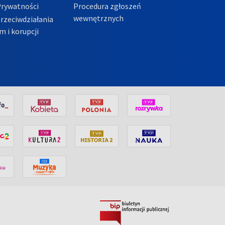
Prywatności
Procedura zgłoszeń
wewnętrznych
przeciwdziałania
m i korupcji