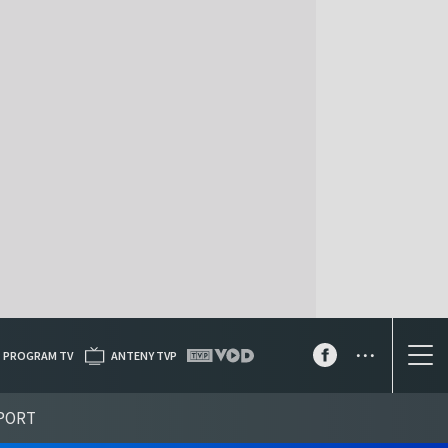
...
PROGRAM TV
ANTENY TVP
PORT