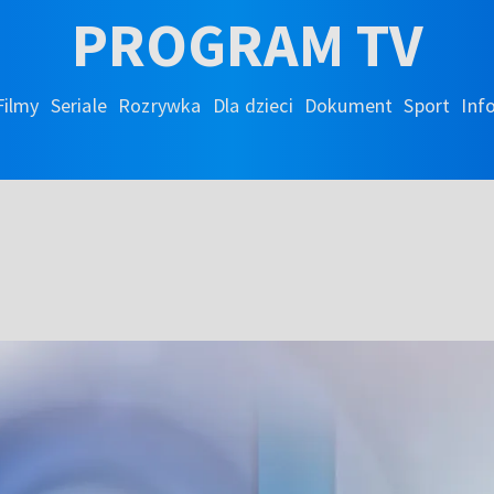
PROGRAM TV
Filmy
Seriale
Rozrywka
Dla dzieci
Dokument
Sport
Inf