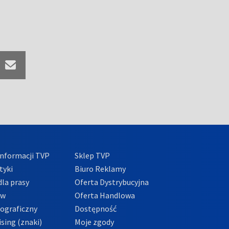
nformacji TVP
Sklep TVP
tyki
Biuro Reklamy
la prasy
Oferta Dystrybucyjna
ów
Oferta Handlowa
tograficzny
Dostępność
sing (znaki)
Moje zgody