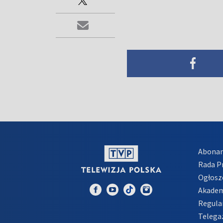
Abona
Rada 
Ogłosz
Akadem
Regula
Telega