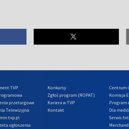
ment TVP
Konkursy
Centrum i
Programowa
Zgłoś program (ROPAT)
Komisja E
enia przetargowe
Kariera w TVP
Program d
ia Telewizyjna
Kontakt
Dla medi
min tvp.pl
Serwis fo
zeta ogłoszenia
Merchandi