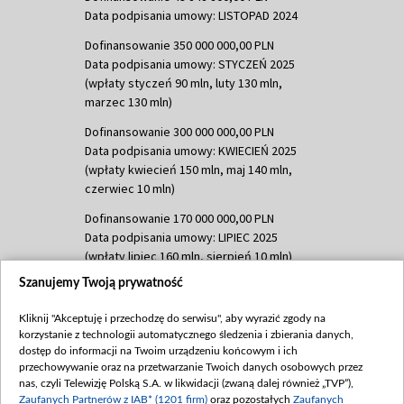
Data podpisania umowy: LISTOPAD 2024
Dofinansowanie 350 000 000,00 PLN
Data podpisania umowy: STYCZEŃ 2025
(wpłaty styczeń 90 mln, luty 130 mln,
marzec 130 mln)
Dofinansowanie 300 000 000,00 PLN
Data podpisania umowy: KWIECIEŃ 2025
(wpłaty kwiecień 150 mln, maj 140 mln,
czerwiec 10 mln)
Dofinansowanie 170 000 000,00 PLN
Data podpisania umowy: LIPIEC 2025
(wpłaty lipiec 160 mln, sierpień 10 mln)
Szanujemy Twoją prywatność
Dofinansowanie 60 000 000,00 PLN
Data podpisania umowy: SIERPIEŃ 2025
Kliknij "Akceptuję i przechodzę do serwisu", aby wyrazić zgody na
(wpłata wrzesień 60 mln)
korzystanie z technologii automatycznego śledzenia i zbierania danych,
Dofinansowanie 635 783 051,21 PLN
dostęp do informacji na Twoim urządzeniu końcowym i ich
przechowywanie oraz na przetwarzanie Twoich danych osobowych przez
Data podpisania umowy: WRZESIEŃ 2025
nas, czyli Telewizję Polską S.A. w likwidacji (zwaną dalej również „TVP”),
(wpłata wrzesień 100 mln, październik 350
Zaufanych Partnerów z IAB* (1201 firm)
oraz pozostałych
Zaufanych