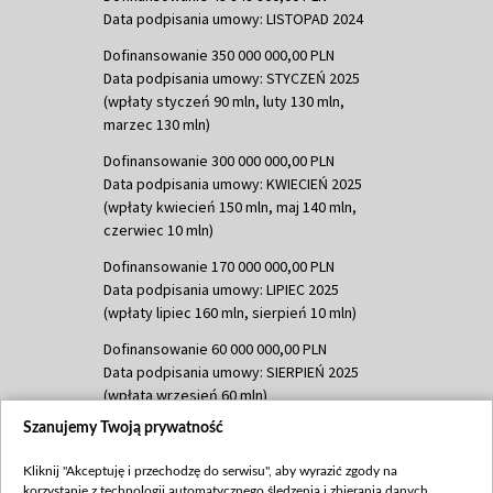
Data podpisania umowy: LISTOPAD 2024
Dofinansowanie 350 000 000,00 PLN
Data podpisania umowy: STYCZEŃ 2025
(wpłaty styczeń 90 mln, luty 130 mln,
marzec 130 mln)
Dofinansowanie 300 000 000,00 PLN
Data podpisania umowy: KWIECIEŃ 2025
(wpłaty kwiecień 150 mln, maj 140 mln,
czerwiec 10 mln)
Dofinansowanie 170 000 000,00 PLN
Data podpisania umowy: LIPIEC 2025
(wpłaty lipiec 160 mln, sierpień 10 mln)
Dofinansowanie 60 000 000,00 PLN
Data podpisania umowy: SIERPIEŃ 2025
(wpłata wrzesień 60 mln)
Szanujemy Twoją prywatność
Dofinansowanie 635 783 051,21 PLN
Data podpisania umowy: WRZESIEŃ 2025
Kliknij "Akceptuję i przechodzę do serwisu", aby wyrazić zgody na
(wpłata wrzesień 100 mln, październik 350
korzystanie z technologii automatycznego śledzenia i zbierania danych,