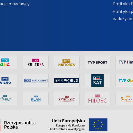
acje o nadawcy
Polityka 
Polityka 
nadużycio