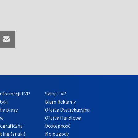
nformacji TVP
Sklep TVP
tyki
Biuro Reklamy
la prasy
Oferta Dystrybucyjna
ów
Oferta Handlowa
tograficzny
Dostępność
sing (znaki)
Moje zgody