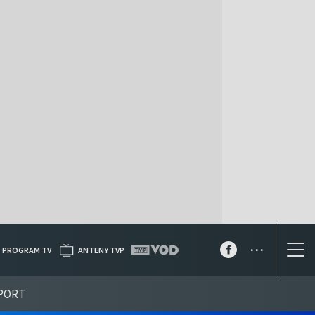
...
PROGRAM TV
ANTENY TVP
PORT