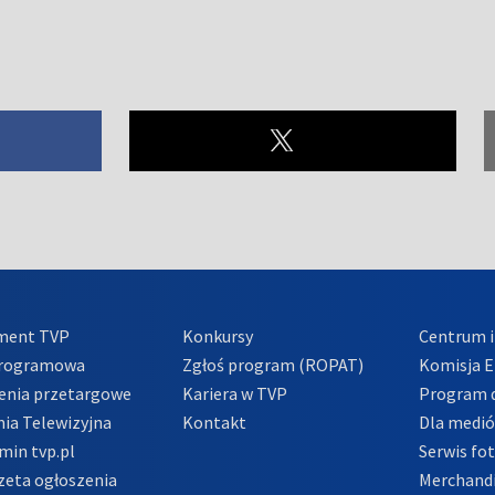
ment TVP
Konkursy
Centrum i
Programowa
Zgłoś program (ROPAT)
Komisja E
enia przetargowe
Kariera w TVP
Program d
ia Telewizyjna
Kontakt
Dla medi
min tvp.pl
Serwis fo
zeta ogłoszenia
Merchandi