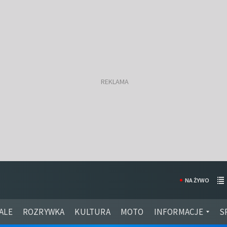
NA ŻYWO
ALE
ROZRYWKA
KULTURA
MOTO
INFORMACJE
S