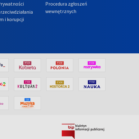
Prywatności
Procedura zgłoszeń
wewnętrznych
przeciwdziałania
m i korupcji