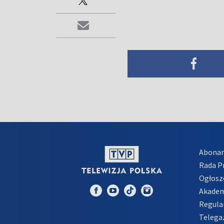
Abona
Rada 
Ogłosz
Akadem
Regula
Telega