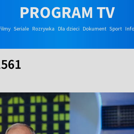
PROGRAM TV
Filmy
Seriale
Rozrywka
Dla dzieci
Dokument
Sport
Inf
2561