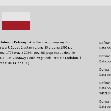
ewizji Polskiej S.A. w likwidacji, związanych z
Dofinan
j w art. 21 ust. 1 ustawy z dnia 29 grudnia 1992 r. o
Data po
r. poz. 1722 oraz z 2024 r. poz. 96) poprzez udzielenie
Dofinan
 31 ust. 2 ustawy z dnia 29 grudnia 1992 r. o radiofonii i
Data po
raz z 2024 r. poz. 96)
Dofinan
Data po
Dofinan
Data po
WRZESIE
Dofinan
Data po