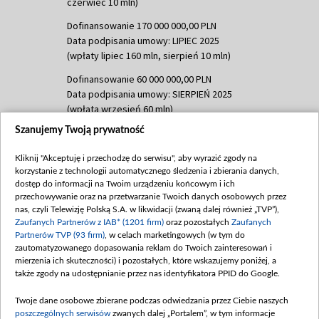
czerwiec 10 mln)
Dofinansowanie 170 000 000,00 PLN
Data podpisania umowy: LIPIEC 2025
(wpłaty lipiec 160 mln, sierpień 10 mln)
Dofinansowanie 60 000 000,00 PLN
Data podpisania umowy: SIERPIEŃ 2025
(wpłata wrzesień 60 mln)
Szanujemy Twoją prywatność
Dofinansowanie 635 783 051,21 PLN
Data podpisania umowy: WRZESIEŃ 2025
Kliknij "Akceptuję i przechodzę do serwisu", aby wyrazić zgody na
(wpłata wrzesień 100 mln, październik 350
korzystanie z technologii automatycznego śledzenia i zbierania danych,
mln, listopad 265 mln)
dostęp do informacji na Twoim urządzeniu końcowym i ich
przechowywanie oraz na przetwarzanie Twoich danych osobowych przez
Dofinansowanie 48 862 000,00 PLN
nas, czyli Telewizję Polską S.A. w likwidacji (zwaną dalej również „TVP”),
Data podpisania umowy: GRUDZIEŃ 2025
Zaufanych Partnerów z IAB* (1201 firm)
oraz pozostałych
Zaufanych
(wpłata grudzień 60,548 mln)
Partnerów TVP (93 firm)
, w celach marketingowych (w tym do
zautomatyzowanego dopasowania reklam do Twoich zainteresowań i
Dofinansowanie 900 000 000,00 PLN
mierzenia ich skuteczności) i pozostałych, które wskazujemy poniżej, a
Data podpisania umowy: LUTY 2026 (wpłata
także zgody na udostępnianie przez nas identyfikatora PPID do Google.
26 lutego 80 mln, 4 marca 370 mln,
8
kwiecień 180 mln, 7 maja 180 mln, 8
Twoje dane osobowe zbierane podczas odwiedzania przez Ciebie naszych
czerwca 90 mln)
poszczególnych serwisów
zwanych dalej „Portalem”, w tym informacje