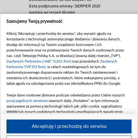
Data podpisania umowy: SIERPIEŃ 2025
(wpłata wrzesień 60 mln)
Szanujemy Twoją prywatność
Dofinansowanie 635 783 051,21 PLN
Data podpisania umowy: WRZESIEŃ 2025
Kliknij "Akceptuję i przechodzę do serwisu", aby wyrazić zgody na
(wpłata wrzesień 100 mln, październik 350
korzystanie z technologii automatycznego śledzenia i zbierania danych,
mln, listopad 265 mln)
dostęp do informacji na Twoim urządzeniu końcowym i ich
przechowywanie oraz na przetwarzanie Twoich danych osobowych przez
Dofinansowanie 48 862 000,00 PLN
nas, czyli Telewizję Polską S.A. w likwidacji (zwaną dalej również „TVP”),
Data podpisania umowy: GRUDZIEŃ 2025
Zaufanych Partnerów z IAB* (1201 firm)
oraz pozostałych
Zaufanych
(wpłata grudzień 60,548 mln)
Partnerów TVP (93 firm)
, w celach marketingowych (w tym do
zautomatyzowanego dopasowania reklam do Twoich zainteresowań i
Dofinansowanie 900 000 000,00 PLN
mierzenia ich skuteczności) i pozostałych, które wskazujemy poniżej, a
Data podpisania umowy: LUTY 2026 (wpłata
także zgody na udostępnianie przez nas identyfikatora PPID do Google.
26 lutego 80 mln, 4 marca 370 mln,
8
kwiecień 180 mln, 7 maja 180 mln, 8
Twoje dane osobowe zbierane podczas odwiedzania przez Ciebie naszych
czerwca 90 mln)
poszczególnych serwisów
zwanych dalej „Portalem”, w tym informacje
zapisywane za pomocą technologii takich jak: pliki cookie, sygnalizatory
Dofinansowanie 250 000 000,00 PLN
WWW lub innych podobnych technologii umożliwiających świadczenie
Data podpisania umowy LIPIEC 2026 (wpłata
dopasowanych i bezpiecznych usług, personalizację treści oraz reklam,
udostępnianie funkcji mediów społecznościowych oraz analizowanie ruchu
4 sierpnia 250 mln
Akceptuję i przechodzę do serwisu
w Internecie.