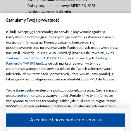
Data podpisania umowy: SIERPIEŃ 2025
(wpłata wrzesień 60 mln)
Szanujemy Twoją prywatność
Dofinansowanie 635 783 051,21 PLN
Data podpisania umowy: WRZESIEŃ 2025
Kliknij "Akceptuję i przechodzę do serwisu", aby wyrazić zgody na
(wpłata wrzesień 100 mln, październik 350
korzystanie z technologii automatycznego śledzenia i zbierania danych,
mln, listopad 265 mln)
dostęp do informacji na Twoim urządzeniu końcowym i ich
przechowywanie oraz na przetwarzanie Twoich danych osobowych przez
Dofinansowanie 48 862 000,00 PLN
nas, czyli Telewizję Polską S.A. w likwidacji (zwaną dalej również „TVP”),
Data podpisania umowy: GRUDZIEŃ 2025
Zaufanych Partnerów z IAB* (1201 firm)
oraz pozostałych
Zaufanych
(wpłata grudzień 60,548 mln)
Partnerów TVP (93 firm)
, w celach marketingowych (w tym do
zautomatyzowanego dopasowania reklam do Twoich zainteresowań i
Dofinansowanie 900 000 000,00 PLN
mierzenia ich skuteczności) i pozostałych, które wskazujemy poniżej, a
Data podpisania umowy: LUTY 2026 (wpłata
także zgody na udostępnianie przez nas identyfikatora PPID do Google.
26 lutego 80 mln, 4 marca 370 mln,
8
kwiecień 180 mln, 7 maja 180 mln, 8
Twoje dane osobowe zbierane podczas odwiedzania przez Ciebie naszych
czerwca 90 mln)
poszczególnych serwisów
zwanych dalej „Portalem”, w tym informacje
zapisywane za pomocą technologii takich jak: pliki cookie, sygnalizatory
Dofinansowanie 250 000 000,00 PLN
WWW lub innych podobnych technologii umożliwiających świadczenie
Data podpisania umowy LIPIEC 2026 (wpłata
dopasowanych i bezpiecznych usług, personalizację treści oraz reklam,
udostępnianie funkcji mediów społecznościowych oraz analizowanie ruchu
4 sierpnia 250 mln
Akceptuję i przechodzę do serwisu
w Internecie.