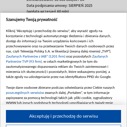
Data podpisania umowy: SIERPIEŃ 2025
(wpłata wrzesień 60 mln)
Szanujemy Twoją prywatność
Dofinansowanie 635 783 051,21 PLN
Data podpisania umowy: WRZESIEŃ 2025
Kliknij "Akceptuję i przechodzę do serwisu", aby wyrazić zgody na
(wpłata wrzesień 100 mln, październik 350
korzystanie z technologii automatycznego śledzenia i zbierania danych,
mln, listopad 265 mln)
dostęp do informacji na Twoim urządzeniu końcowym i ich
przechowywanie oraz na przetwarzanie Twoich danych osobowych przez
Dofinansowanie 48 862 000,00 PLN
nas, czyli Telewizję Polską S.A. w likwidacji (zwaną dalej również „TVP”),
Data podpisania umowy: GRUDZIEŃ 2025
Zaufanych Partnerów z IAB* (1201 firm)
oraz pozostałych
Zaufanych
(wpłata grudzień 60,548 mln)
Partnerów TVP (93 firm)
, w celach marketingowych (w tym do
zautomatyzowanego dopasowania reklam do Twoich zainteresowań i
Dofinansowanie 900 000 000,00 PLN
mierzenia ich skuteczności) i pozostałych, które wskazujemy poniżej, a
Data podpisania umowy: LUTY 2026 (wpłata
także zgody na udostępnianie przez nas identyfikatora PPID do Google.
26 lutego 80 mln, 4 marca 370 mln,
8
kwiecień 180 mln, 7 maja 180 mln, 8
Twoje dane osobowe zbierane podczas odwiedzania przez Ciebie naszych
czerwca 90 mln)
poszczególnych serwisów
zwanych dalej „Portalem”, w tym informacje
zapisywane za pomocą technologii takich jak: pliki cookie, sygnalizatory
Dofinansowanie 250 000 000,00 PLN
WWW lub innych podobnych technologii umożliwiających świadczenie
Data podpisania umowy LIPIEC 2026 (wpłata
dopasowanych i bezpiecznych usług, personalizację treści oraz reklam,
udostępnianie funkcji mediów społecznościowych oraz analizowanie ruchu
4 sierpnia 250 mln
Akceptuję i przechodzę do serwisu
w Internecie.