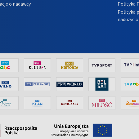
acje o nadawcy
Polityka 
Polityka 
nadużycio