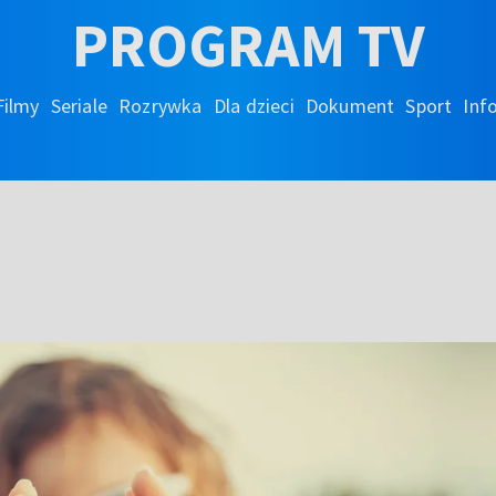
PROGRAM TV
Filmy
Seriale
Rozrywka
Dla dzieci
Dokument
Sport
Inf