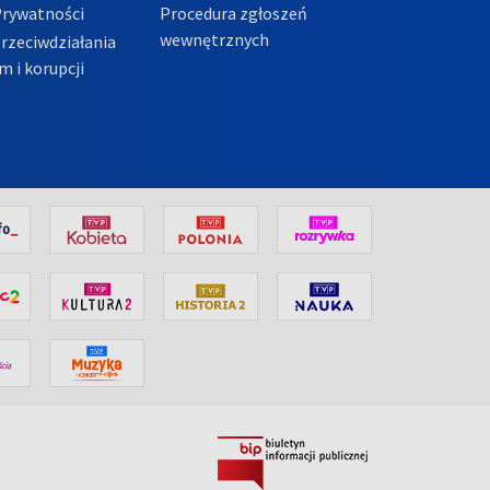
Prywatności
Procedura zgłoszeń
wewnętrznych
przeciwdziałania
m i korupcji