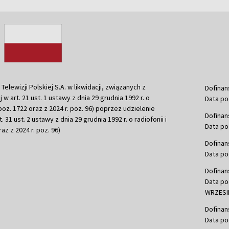
ewizji Polskiej S.A. w likwidacji, związanych z
Dofinan
j w art. 21 ust. 1 ustawy z dnia 29 grudnia 1992 r. o
Data po
r. poz. 1722 oraz z 2024 r. poz. 96) poprzez udzielenie
Dofinan
 31 ust. 2 ustawy z dnia 29 grudnia 1992 r. o radiofonii i
Data po
raz z 2024 r. poz. 96)
Dofinan
Data po
Dofinan
Data po
WRZESIE
Dofinan
Data po