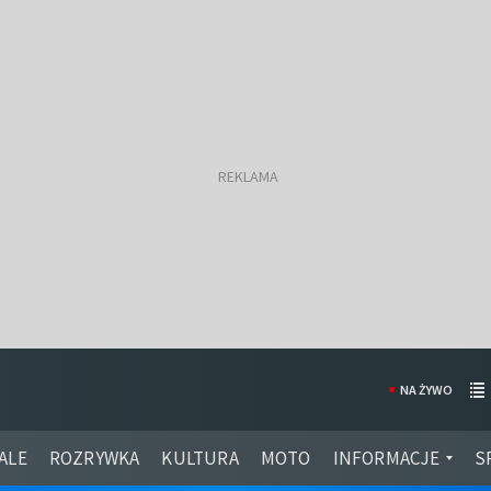
NA ŻYWO
ALE
ROZRYWKA
KULTURA
MOTO
INFORMACJE
S