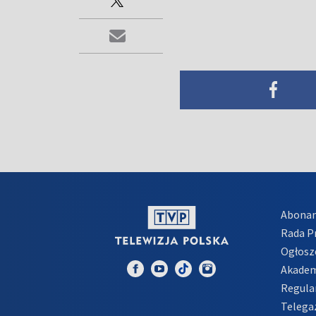
Abona
Rada 
Ogłosz
Akadem
Regula
Telega