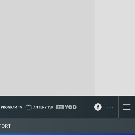
...
PROGRAM TV
ANTENY TVP
PORT