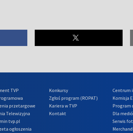
ment TVP
Konkursy
Centrum i
Programowa
Zgłoś program (ROPAT)
Komisja E
enia przetargowe
Kariera w TVP
Program d
ia Telewizyjna
Kontakt
Dla medi
min tvp.pl
Serwis fo
zeta ogłoszenia
Merchandi