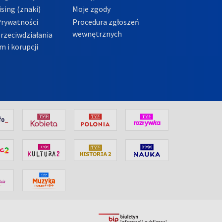
sing (znaki)
Moje zgody
Prywatności
Procedura zgłoszeń
wewnętrznych
przeciwdziałania
m i korupcji