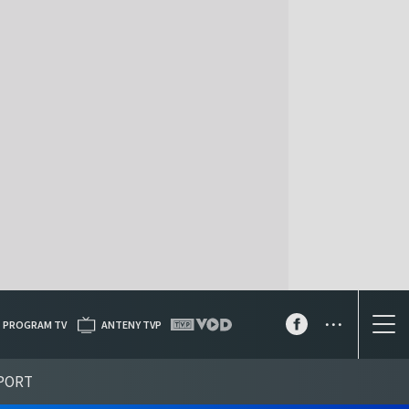
...
PROGRAM TV
ANTENY TVP
PORT