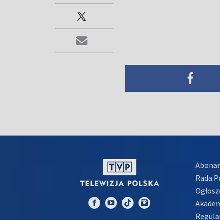
Abona
Rada 
Ogłosz
Akadem
Regula