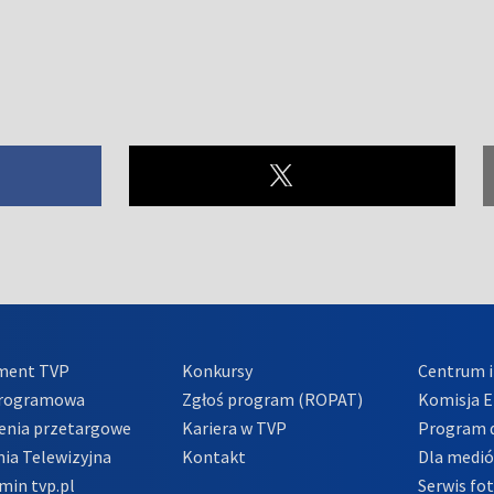
ment TVP
Konkursy
Centrum i
Programowa
Zgłoś program (ROPAT)
Komisja E
enia przetargowe
Kariera w TVP
Program d
ia Telewizyjna
Kontakt
Dla medi
min tvp.pl
Serwis fo