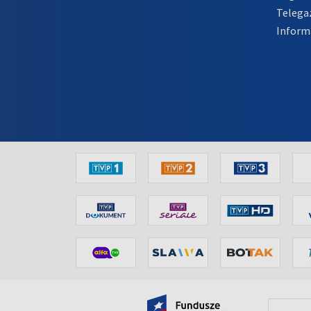
Telega
Inform