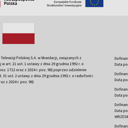
ewizji Polskiej S.A. w likwidacji, związanych z
Dofinan
j w art. 21 ust. 1 ustawy z dnia 29 grudnia 1992 r. o
Data po
r. poz. 1722 oraz z 2024 r. poz. 96) poprzez udzielenie
Dofinan
 31 ust. 2 ustawy z dnia 29 grudnia 1992 r. o radiofonii i
Data po
raz z 2024 r. poz. 96)
Dofinan
Data po
Dofinan
Data po
WRZESIE
Dofinan