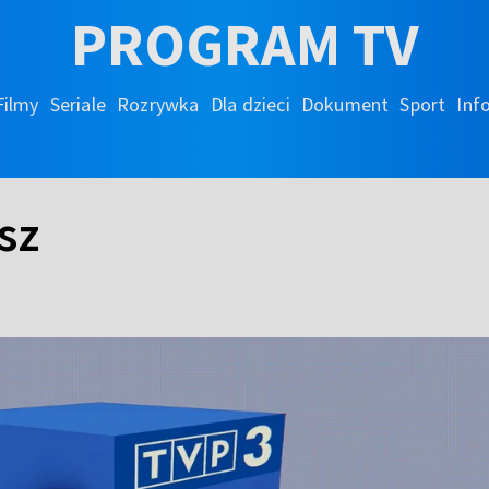
PROGRAM TV
Filmy
Seriale
Rozrywka
Dla dzieci
Dokument
Sport
Inf
sz