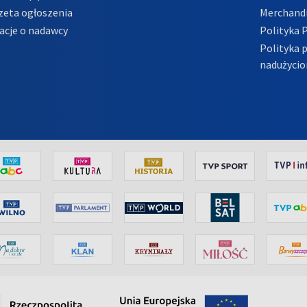
zeta ogłoszenia
Merchandi
acje o nadawcy
Polityka 
Polityka 
nadużycio