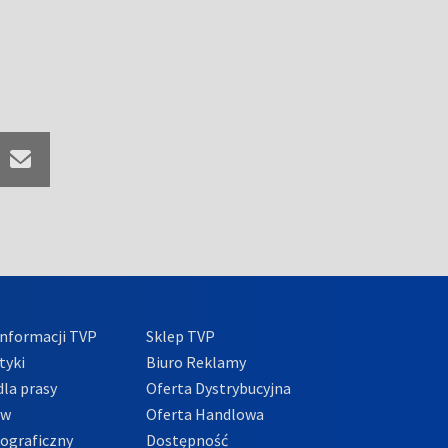
nformacji TVP
Sklep TVP
tyki
Biuro Reklamy
la prasy
Oferta Dystrybucyjna
ów
Oferta Handlowa
tograficzny
Dostępność