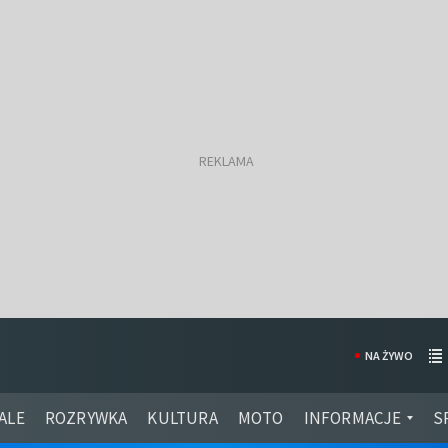
NA ŻYWO
ALE
ROZRYWKA
KULTURA
MOTO
INFORMACJE
S