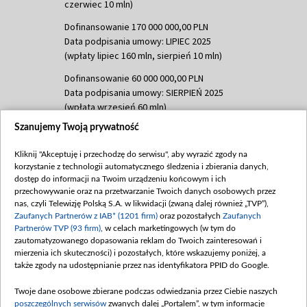
czerwiec 10 mln)
Dofinansowanie 170 000 000,00 PLN
Data podpisania umowy: LIPIEC 2025
(wpłaty lipiec 160 mln, sierpień 10 mln)
Dofinansowanie 60 000 000,00 PLN
Data podpisania umowy: SIERPIEŃ 2025
(wpłata wrzesień 60 mln)
Szanujemy Twoją prywatność
Dofinansowanie 635 783 051,21 PLN
Data podpisania umowy: WRZESIEŃ 2025
Kliknij "Akceptuję i przechodzę do serwisu", aby wyrazić zgody na
(wpłata wrzesień 100 mln, październik 350
korzystanie z technologii automatycznego śledzenia i zbierania danych,
mln, listopad 265 mln)
dostęp do informacji na Twoim urządzeniu końcowym i ich
przechowywanie oraz na przetwarzanie Twoich danych osobowych przez
Dofinansowanie 48 862 000,00 PLN
nas, czyli Telewizję Polską S.A. w likwidacji (zwaną dalej również „TVP”),
Data podpisania umowy: GRUDZIEŃ 2025
Zaufanych Partnerów z IAB* (1201 firm)
oraz pozostałych
Zaufanych
(wpłata grudzień 60,548 mln)
Partnerów TVP (93 firm)
, w celach marketingowych (w tym do
zautomatyzowanego dopasowania reklam do Twoich zainteresowań i
Dofinansowanie 900 000 000,00 PLN
mierzenia ich skuteczności) i pozostałych, które wskazujemy poniżej, a
Data podpisania umowy: LUTY 2026 (wpłata
także zgody na udostępnianie przez nas identyfikatora PPID do Google.
26 lutego 80 mln, 4 marca 370 mln,
8
kwiecień 180 mln, 7 maja 180 mln, 8
Twoje dane osobowe zbierane podczas odwiedzania przez Ciebie naszych
czerwca 90 mln)
poszczególnych serwisów
zwanych dalej „Portalem”, w tym informacje