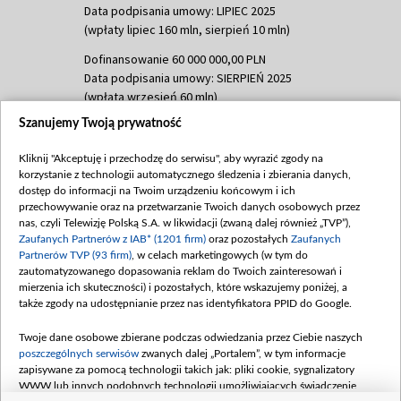
Data podpisania umowy: LIPIEC 2025
(wpłaty lipiec 160 mln, sierpień 10 mln)
Dofinansowanie 60 000 000,00 PLN
Data podpisania umowy: SIERPIEŃ 2025
(wpłata wrzesień 60 mln)
Szanujemy Twoją prywatność
Dofinansowanie 635 783 051,21 PLN
Data podpisania umowy: WRZESIEŃ 2025
Kliknij "Akceptuję i przechodzę do serwisu", aby wyrazić zgody na
(wpłata wrzesień 100 mln, październik 350
korzystanie z technologii automatycznego śledzenia i zbierania danych,
mln, listopad 265 mln)
dostęp do informacji na Twoim urządzeniu końcowym i ich
przechowywanie oraz na przetwarzanie Twoich danych osobowych przez
Dofinansowanie 48 862 000,00 PLN
nas, czyli Telewizję Polską S.A. w likwidacji (zwaną dalej również „TVP”),
Data podpisania umowy: GRUDZIEŃ 2025
Zaufanych Partnerów z IAB* (1201 firm)
oraz pozostałych
Zaufanych
(wpłata grudzień 60,548 mln)
Partnerów TVP (93 firm)
, w celach marketingowych (w tym do
zautomatyzowanego dopasowania reklam do Twoich zainteresowań i
Dofinansowanie 900 000 000,00 PLN
mierzenia ich skuteczności) i pozostałych, które wskazujemy poniżej, a
Data podpisania umowy: LUTY 2026 (wpłata
także zgody na udostępnianie przez nas identyfikatora PPID do Google.
26 lutego 80 mln, 4 marca 370 mln,
8
kwiecień 180 mln, 7 maja 180 mln, 8
Twoje dane osobowe zbierane podczas odwiedzania przez Ciebie naszych
czerwca 90 mln)
poszczególnych serwisów
zwanych dalej „Portalem”, w tym informacje
zapisywane za pomocą technologii takich jak: pliki cookie, sygnalizatory
Dofinansowanie 250 000 000,00 PLN
WWW lub innych podobnych technologii umożliwiających świadczenie