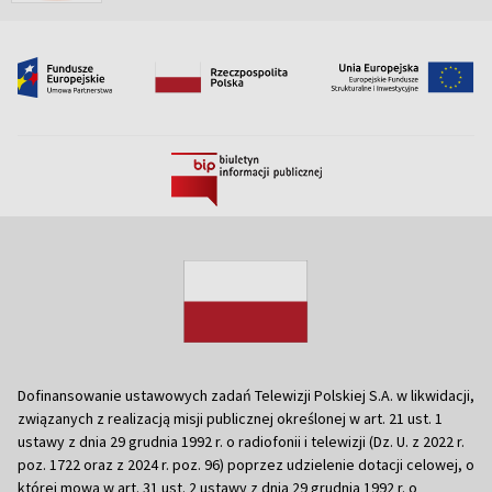
Dofinansowanie ustawowych zadań Telewizji Polskiej S.A. w likwidacji,
związanych z realizacją misji publicznej określonej w art. 21 ust. 1
ustawy z dnia 29 grudnia 1992 r. o radiofonii i telewizji (Dz. U. z 2022 r.
poz. 1722 oraz z 2024 r. poz. 96) poprzez udzielenie dotacji celowej, o
której mowa w art. 31 ust. 2 ustawy z dnia 29 grudnia 1992 r. o