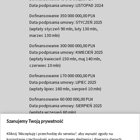
Data podpisania umowy: LISTOPAD 2024
Dofinansowanie 350 000 000,00 PLN
Data podpisania umowy: STYCZEŃ 2025
(wpłaty styczeń 90 mln, luty 130 mln,
marzec 130 mln)
Dofinansowanie 300 000 000,00 PLN
Data podpisania umowy: KWIECIEŃ 2025
(wpłaty kwiecień 150 mln, maj 140 mln,
czerwiec 10 mln)
Dofinansowanie 170 000 000,00 PLN
Data podpisania umowy: LIPIEC 2025
(wpłaty lipiec 160 mln, sierpień 10 mln)
Dofinansowanie 60 000 000,00 PLN
Data podpisania umowy: SIERPIEŃ 2025
(wpłata wrzesień 60 mln)
Szanujemy Twoją prywatność
Dofinansowanie 635 783 051,21 PLN
Data podpisania umowy: WRZESIEŃ 2025
Kliknij "Akceptuję i przechodzę do serwisu", aby wyrazić zgody na
(wpłata wrzesień 100 mln, październik 350
korzystanie z technologii automatycznego śledzenia i zbierania danych,