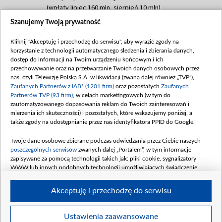
(wpłaty lipiec 160 mln, sierpień 10 mln)
Szanujemy Twoją prywatność
Dofinansowanie 60 000 000,00 PLN
Data podpisania umowy: SIERPIEŃ 2025
Kliknij "Akceptuję i przechodzę do serwisu", aby wyrazić zgody na
(wpłata wrzesień 60 mln)
korzystanie z technologii automatycznego śledzenia i zbierania danych,
Dofinansowanie 635 783 051,21 PLN
dostęp do informacji na Twoim urządzeniu końcowym i ich
przechowywanie oraz na przetwarzanie Twoich danych osobowych przez
Data podpisania umowy: WRZESIEŃ 2025
nas, czyli Telewizję Polską S.A. w likwidacji (zwaną dalej również „TVP”),
(wpłata wrzesień 100 mln, październik 350
Zaufanych Partnerów z IAB* (1201 firm)
oraz pozostałych
Zaufanych
mln, listopad 265 mln)
Partnerów TVP (93 firm)
, w celach marketingowych (w tym do
zautomatyzowanego dopasowania reklam do Twoich zainteresowań i
Dofinansowanie 48 862 000,00 PLN
mierzenia ich skuteczności) i pozostałych, które wskazujemy poniżej, a
Data podpisania umowy: GRUDZIEŃ 2025
także zgody na udostępnianie przez nas identyfikatora PPID do Google.
(wpłata grudzień 60,548 mln)
Twoje dane osobowe zbierane podczas odwiedzania przez Ciebie naszych
Dofinansowanie 900 000 000,00 PLN
poszczególnych serwisów
zwanych dalej „Portalem”, w tym informacje
Data podpisania umowy: LUTY 2026 (wpłata
zapisywane za pomocą technologii takich jak: pliki cookie, sygnalizatory
26 lutego 80 mln, 4 marca 370 mln,
8
WWW lub innych podobnych technologii umożliwiających świadczenie
kwiecień 180 mln, 7 maja 180 mln, 8
dopasowanych i bezpiecznych usług, personalizację treści oraz reklam,
udostępnianie funkcji mediów społecznościowych oraz analizowanie ruchu
czerwca 90 mln)
Akceptuję i przechodzę do serwisu
w Internecie.
Twoje dane osobowe zbierane podczas odwiedzania przez Ciebie
Ustawienia zaawansowane