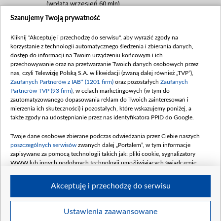
(wpłata wrzesień 60 mln)
Szanujemy Twoją prywatność
Dofinansowanie 635 783 051,21 PLN
Data podpisania umowy: WRZESIEŃ 2025
Kliknij "Akceptuję i przechodzę do serwisu", aby wyrazić zgody na
(wpłata wrzesień 100 mln, październik 350
korzystanie z technologii automatycznego śledzenia i zbierania danych,
mln, listopad 265 mln)
dostęp do informacji na Twoim urządzeniu końcowym i ich
przechowywanie oraz na przetwarzanie Twoich danych osobowych przez
Dofinansowanie 48 862 000,00 PLN
nas, czyli Telewizję Polską S.A. w likwidacji (zwaną dalej również „TVP”),
Data podpisania umowy: GRUDZIEŃ 2025
Zaufanych Partnerów z IAB* (1201 firm)
oraz pozostałych
Zaufanych
(wpłata grudzień 60,548 mln)
Partnerów TVP (93 firm)
, w celach marketingowych (w tym do
zautomatyzowanego dopasowania reklam do Twoich zainteresowań i
Dofinansowanie 900 000 000,00 PLN
mierzenia ich skuteczności) i pozostałych, które wskazujemy poniżej, a
Data podpisania umowy: LUTY 2026 (wpłata
także zgody na udostępnianie przez nas identyfikatora PPID do Google.
26 lutego 80 mln, 4 marca 370 mln,
8
kwiecień 180 mln, 7 maja 180 mln, 8
Twoje dane osobowe zbierane podczas odwiedzania przez Ciebie naszych
czerwca 90 mln)
poszczególnych serwisów
zwanych dalej „Portalem”, w tym informacje
zapisywane za pomocą technologii takich jak: pliki cookie, sygnalizatory
Dofinansowanie 250 000 000,00 PLN
WWW lub innych podobnych technologii umożliwiających świadczenie
Data podpisania umowy LIPIEC 2026 (wpłata
dopasowanych i bezpiecznych usług, personalizację treści oraz reklam,
udostępnianie funkcji mediów społecznościowych oraz analizowanie ruchu
4 sierpnia 250 mln
Akceptuję i przechodzę do serwisu
w Internecie.
Twoje dane osobowe zbierane podczas odwiedzania przez Ciebie
Ustawienia zaawansowane
poszczególnych serwisów
na Portalu, takie jak adresy IP, identyfikatory