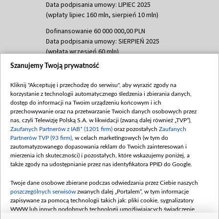
Data podpisania umowy: LIPIEC 2025
(wpłaty lipiec 160 mln, sierpień 10 mln)
Dofinansowanie 60 000 000,00 PLN
Data podpisania umowy: SIERPIEŃ 2025
(wpłata wrzesień 60 mln)
Szanujemy Twoją prywatność
Dofinansowanie 635 783 051,21 PLN
Data podpisania umowy: WRZESIEŃ 2025
Kliknij "Akceptuję i przechodzę do serwisu", aby wyrazić zgody na
(wpłata wrzesień 100 mln, październik 350
korzystanie z technologii automatycznego śledzenia i zbierania danych,
mln, listopad 265 mln)
dostęp do informacji na Twoim urządzeniu końcowym i ich
przechowywanie oraz na przetwarzanie Twoich danych osobowych przez
Dofinansowanie 48 862 000,00 PLN
nas, czyli Telewizję Polską S.A. w likwidacji (zwaną dalej również „TVP”),
Data podpisania umowy: GRUDZIEŃ 2025
Zaufanych Partnerów z IAB* (1201 firm)
oraz pozostałych
Zaufanych
(wpłata grudzień 60,548 mln)
Partnerów TVP (93 firm)
, w celach marketingowych (w tym do
zautomatyzowanego dopasowania reklam do Twoich zainteresowań i
Dofinansowanie 900 000 000,00 PLN
mierzenia ich skuteczności) i pozostałych, które wskazujemy poniżej, a
Data podpisania umowy: LUTY 2026 (wpłata
także zgody na udostępnianie przez nas identyfikatora PPID do Google.
26 lutego 80 mln, 4 marca 370 mln,
8
kwiecień 180 mln, 7 maja 180 mln, 8
Twoje dane osobowe zbierane podczas odwiedzania przez Ciebie naszych
czerwca 90 mln)
poszczególnych serwisów
zwanych dalej „Portalem”, w tym informacje
zapisywane za pomocą technologii takich jak: pliki cookie, sygnalizatory
Dofinansowanie 250 000 000,00 PLN
WWW lub innych podobnych technologii umożliwiających świadczenie
Data podpisania umowy LIPIEC 2026 (wpłata
dopasowanych i bezpiecznych usług, personalizację treści oraz reklam,