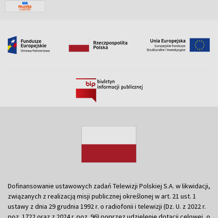
Dofinansowanie ustawowych zadań Telewizji Polskiej S.A. w likwidacji,
związanych z realizacją misji publicznej określonej w art. 21 ust. 1
ustawy z dnia 29 grudnia 1992 r. o radiofonii i telewizji (Dz. U. z 2022 r.
poz. 1722 oraz z 2024 r. poz. 96) poprzez udzielenie dotacji celowej, o