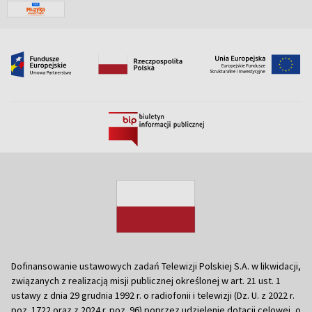
Dofinansowanie ustawowych zadań Telewizji Polskiej S.A. w likwidacji,
związanych z realizacją misji publicznej określonej w art. 21 ust. 1
ustawy z dnia 29 grudnia 1992 r. o radiofonii i telewizji (Dz. U. z 2022 r.
poz. 1722 oraz z 2024 r. poz. 96) poprzez udzielenie dotacji celowej, o