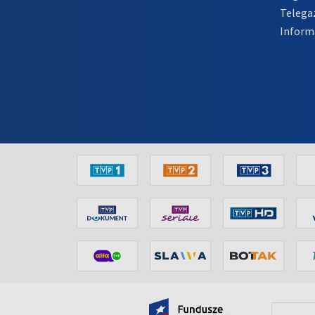
Telega
Inform