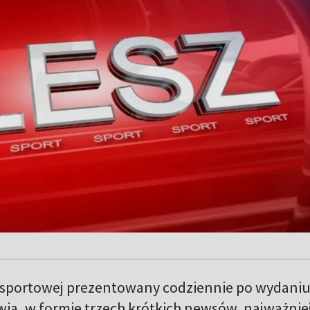
 sportowej prezentowany codziennie po wydani
wia, w formie trzech krótkich newsów, najważnie