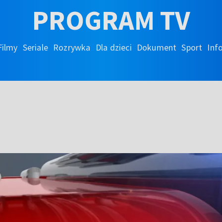
PROGRAM TV
Filmy
Seriale
Rozrywka
Dla dzieci
Dokument
Sport
Inf