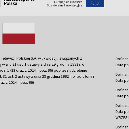
ewizji Polskiej S.A. w likwidacji, związanych z
Dofinan
j w art. 21 ust. 1 ustawy z dnia 29 grudnia 1992 r. o
Data po
r. poz. 1722 oraz z 2024 r. poz. 96) poprzez udzielenie
Dofinan
 31 ust. 2 ustawy z dnia 29 grudnia 1992 r. o radiofonii i
Data po
raz z 2024 r. poz. 96)
Dofinan
Data po
Dofinan
Data po
WRZESIE
Dofinan