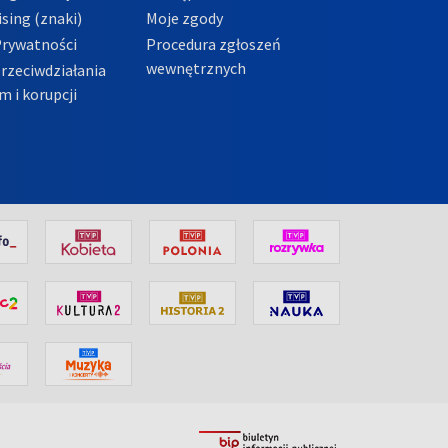
sing (znaki)
Moje zgody
Prywatności
Procedura zgłoszeń
wewnętrznych
przeciwdziałania
m i korupcji