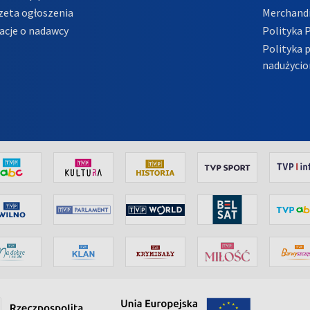
zeta ogłoszenia
Merchandi
acje o nadawcy
Polityka 
Polityka 
nadużycio