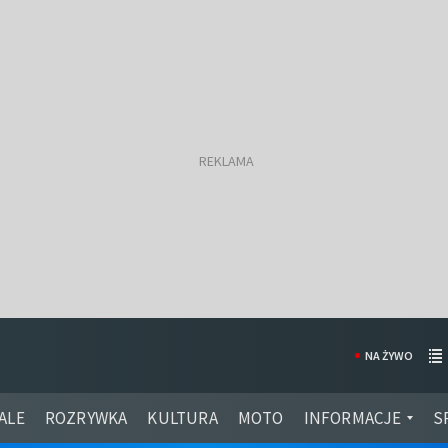
NA ŻYWO
ALE
ROZRYWKA
KULTURA
MOTO
INFORMACJE
S