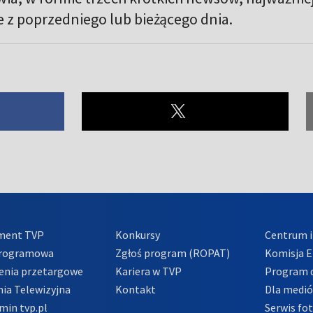
 z poprzedniego lub bieżącego dnia.
ment TVP
Konkursy
Centrum i
Programowa
Zgłoś program (ROPAT)
Komisja E
enia przetargowe
Kariera w TVP
Program d
ia Telewizyjna
Kontakt
Dla medi
min tvp.pl
Serwis fo