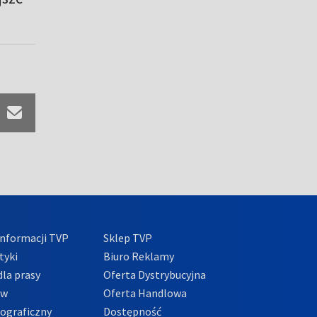
nformacji TVP
Sklep TVP
tyki
Biuro Reklamy
la prasy
Oferta Dystrybucyjna
ów
Oferta Handlowa
tograficzny
Dostępność