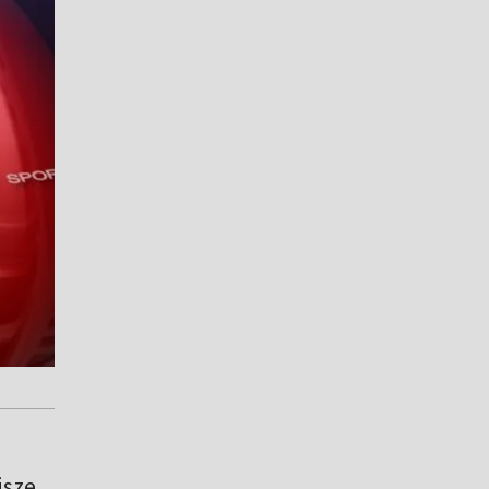
u
jsze