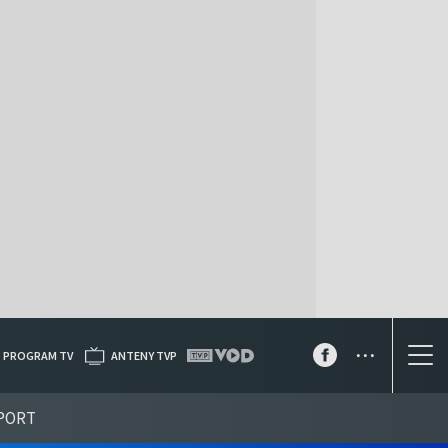
...
PROGRAM TV
ANTENY TVP
PORT