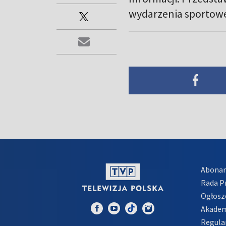
wydarzenia sportowe
Abona
Rada 
Ogłosz
Akadem
Regula