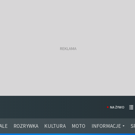
NA ŻYWO
ALE
ROZRYWKA
KULTURA
MOTO
INFORMACJE
S