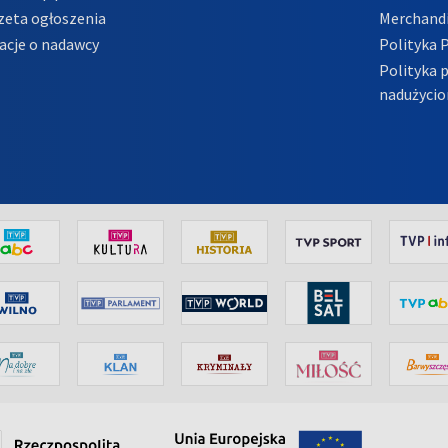
zeta ogłoszenia
Merchandi
acje o nadawcy
Polityka 
Polityka 
nadużycio