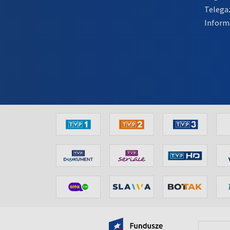
Telega
Inform