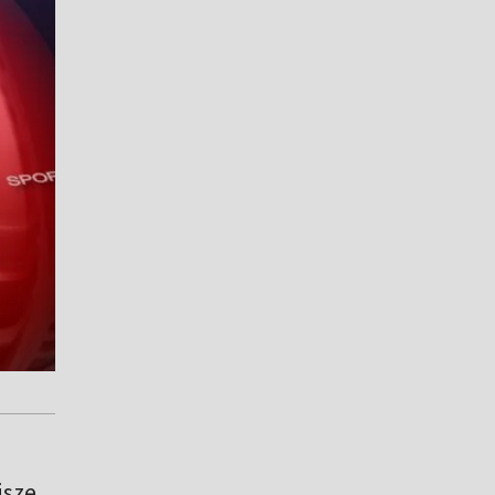
u
jsze