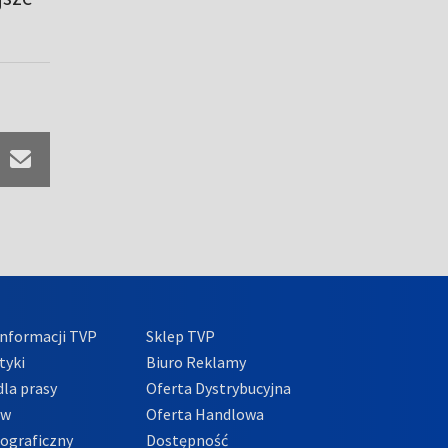
nformacji TVP
Sklep TVP
tyki
Biuro Reklamy
la prasy
Oferta Dystrybucyjna
ów
Oferta Handlowa
tograficzny
Dostępność