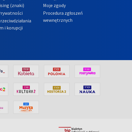
sing (znaki)
Moje zgody
Prywatności
Procedura zgłoszeń
wewnętrznych
przeciwdziałania
m i korupcji