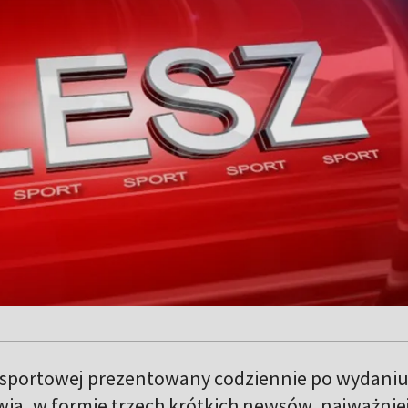
 sportowej prezentowany codziennie po wydani
wia, w formie trzech krótkich newsów, najważnie