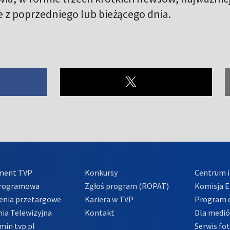
 z poprzedniego lub bieżącego dnia.
ment TVP
Konkursy
Centrum i
Programowa
Zgłoś program (ROPAT)
Komisja E
enia przetargowe
Kariera w TVP
Program d
ia Telewizyjna
Kontakt
Dla medi
min tvp.pl
Serwis fo