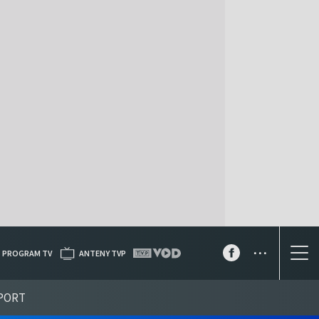
...
PROGRAM TV
ANTENY TVP
PORT