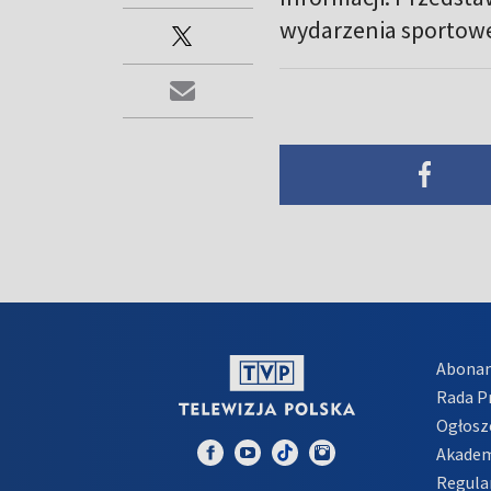
wydarzenia sportowe
Abona
Rada 
Ogłosz
Akadem
Regula