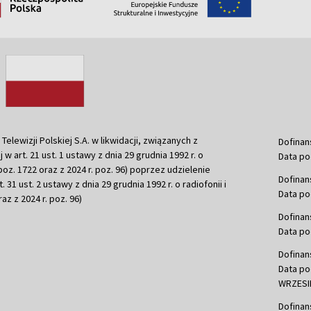
ewizji Polskiej S.A. w likwidacji, związanych z
Dofinan
j w art. 21 ust. 1 ustawy z dnia 29 grudnia 1992 r. o
Data po
r. poz. 1722 oraz z 2024 r. poz. 96) poprzez udzielenie
Dofinan
 31 ust. 2 ustawy z dnia 29 grudnia 1992 r. o radiofonii i
Data po
raz z 2024 r. poz. 96)
Dofinan
Data po
Dofinan
Data po
WRZESIE
Dofinan