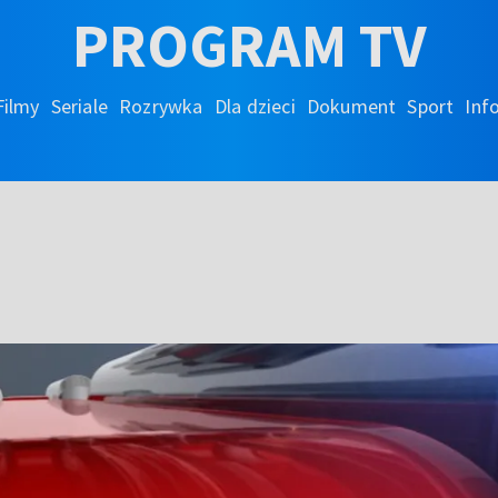
PROGRAM TV
Filmy
Seriale
Rozrywka
Dla dzieci
Dokument
Sport
Inf