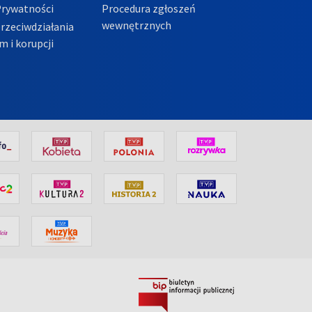
Prywatności
Procedura zgłoszeń
wewnętrznych
przeciwdziałania
m i korupcji