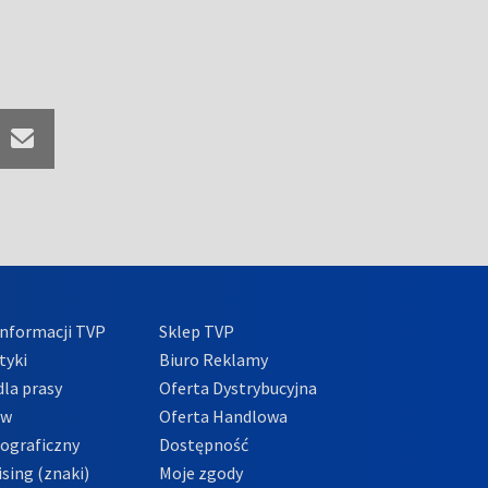
nformacji TVP
Sklep TVP
tyki
Biuro Reklamy
la prasy
Oferta Dystrybucyjna
ów
Oferta Handlowa
tograficzny
Dostępność
sing (znaki)
Moje zgody