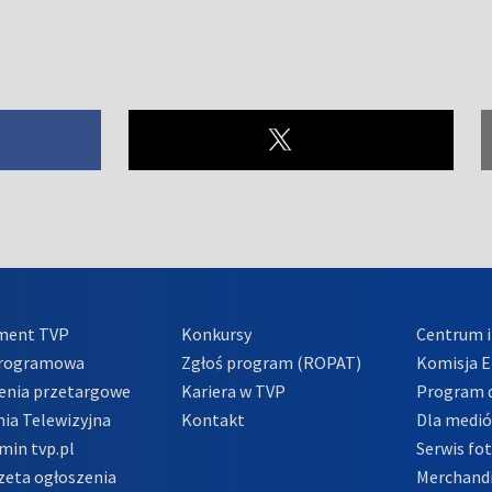
ment TVP
Konkursy
Centrum i
Programowa
Zgłoś program (ROPAT)
Komisja E
enia przetargowe
Kariera w TVP
Program d
ia Telewizyjna
Kontakt
Dla medi
min tvp.pl
Serwis fo
zeta ogłoszenia
Merchandi