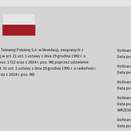
ewizji Polskiej S.A. w likwidacji, związanych z
Dofinan
j w art. 21 ust. 1 ustawy z dnia 29 grudnia 1992 r. o
Data po
r. poz. 1722 oraz z 2024 r. poz. 96) poprzez udzielenie
Dofinan
 31 ust. 2 ustawy z dnia 29 grudnia 1992 r. o radiofonii i
Data po
raz z 2024 r. poz. 96)
Dofinan
Data po
Dofinan
Data po
WRZESIE
Dofinan
Data po