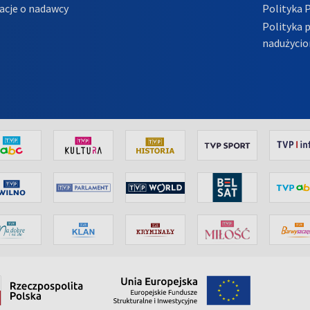
acje o nadawcy
Polityka 
Polityka 
nadużycio