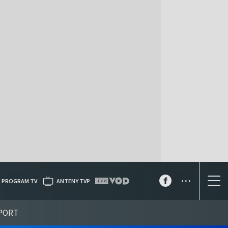
...
PROGRAM TV
ANTENY TVP
PORT