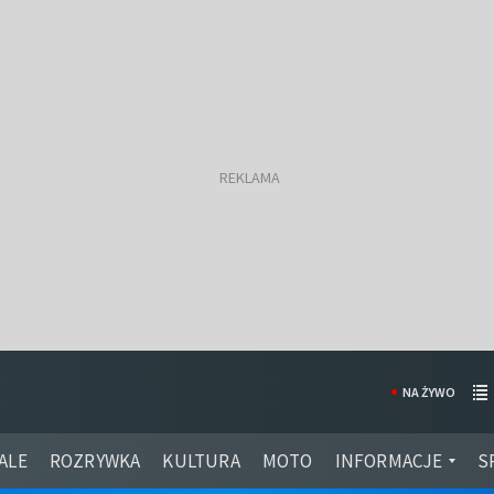
NA ŻYWO
ALE
ROZRYWKA
KULTURA
MOTO
INFORMACJE
S