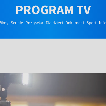
PROGRAM TV
Filmy
Seriale
Rozrywka
Dla dzieci
Dokument
Sport
Inf