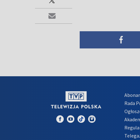
Abona
Rada 
Ogłosz
Akadem
Regula
Telega