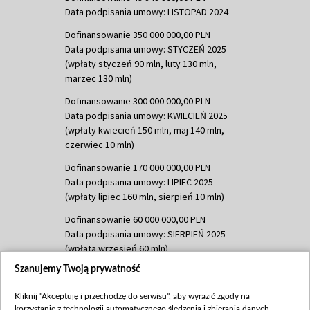
Data podpisania umowy: LISTOPAD 2024
Dofinansowanie 350 000 000,00 PLN
Data podpisania umowy: STYCZEŃ 2025
(wpłaty styczeń 90 mln, luty 130 mln,
marzec 130 mln)
Dofinansowanie 300 000 000,00 PLN
Data podpisania umowy: KWIECIEŃ 2025
(wpłaty kwiecień 150 mln, maj 140 mln,
czerwiec 10 mln)
Dofinansowanie 170 000 000,00 PLN
Data podpisania umowy: LIPIEC 2025
(wpłaty lipiec 160 mln, sierpień 10 mln)
Dofinansowanie 60 000 000,00 PLN
Data podpisania umowy: SIERPIEŃ 2025
(wpłata wrzesień 60 mln)
Szanujemy Twoją prywatność
Dofinansowanie 635 783 051,21 PLN
Data podpisania umowy: WRZESIEŃ 2025
Kliknij "Akceptuję i przechodzę do serwisu", aby wyrazić zgody na
(wpłata wrzesień 100 mln, październik 350
korzystanie z technologii automatycznego śledzenia i zbierania danych,