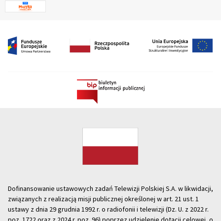
Dofinansowanie ustawowych zadań Telewizji Polskiej S.A. w likwidacji,
związanych z realizacją misji publicznej określonej w art. 21 ust. 1
ustawy z dnia 29 grudnia 1992 r. o radiofonii i telewizji (Dz. U. z 2022 r.
poz. 1722 oraz z 2024 r. poz. 96) poprzez udzielenie dotacji celowej, o