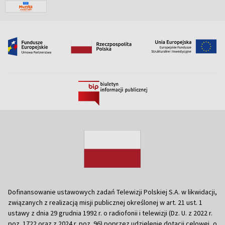
Dofinansowanie ustawowych zadań Telewizji Polskiej S.A. w likwidacji,
związanych z realizacją misji publicznej określonej w art. 21 ust. 1
ustawy z dnia 29 grudnia 1992 r. o radiofonii i telewizji (Dz. U. z 2022 r.
poz. 1722 oraz z 2024 r. poz. 96) poprzez udzielenie dotacji celowej, o