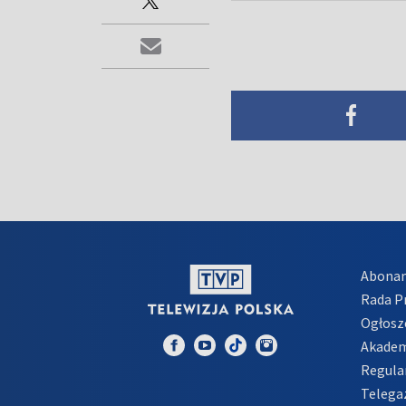
Abona
Rada 
Ogłosz
Akadem
Regula
Telega