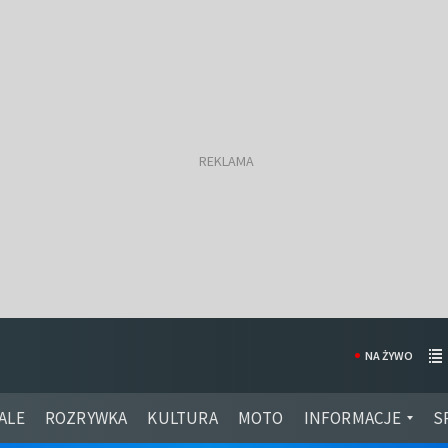
NA ŻYWO
ALE
ROZRYWKA
KULTURA
MOTO
INFORMACJE
S