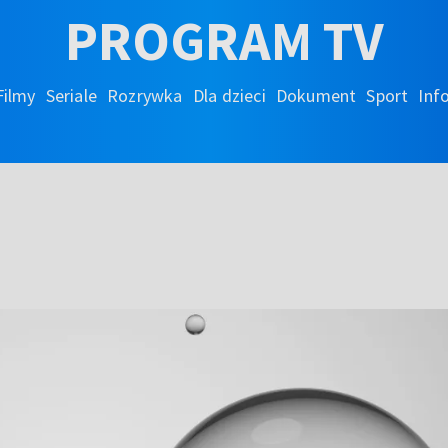
PROGRAM TV
Filmy
Seriale
Rozrywka
Dla dzieci
Dokument
Sport
Inf