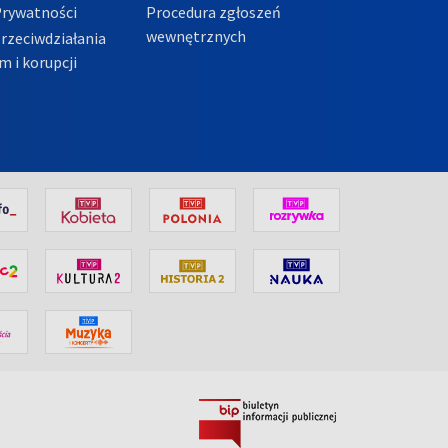
Prywatności
Procedura zgłoszeń
wewnętrznych
przeciwdziałania
m i korupcji