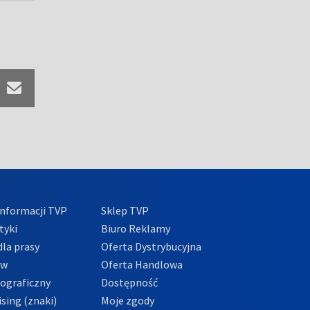
nformacji TVP
Sklep TVP
tyki
Biuro Reklamy
la prasy
Oferta Dystrybucyjna
ów
Oferta Handlowa
tograficzny
Dostępność
sing (znaki)
Moje zgody