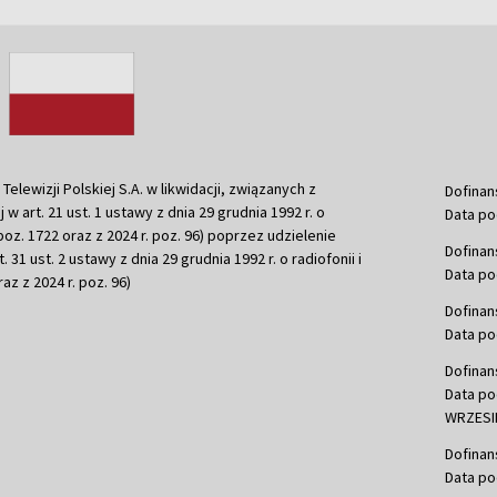
ewizji Polskiej S.A. w likwidacji, związanych z
Dofinan
j w art. 21 ust. 1 ustawy z dnia 29 grudnia 1992 r. o
Data po
r. poz. 1722 oraz z 2024 r. poz. 96) poprzez udzielenie
Dofinan
 31 ust. 2 ustawy z dnia 29 grudnia 1992 r. o radiofonii i
Data po
raz z 2024 r. poz. 96)
Dofinan
Data po
Dofinan
Data po
WRZESIE
Dofinan
Data po