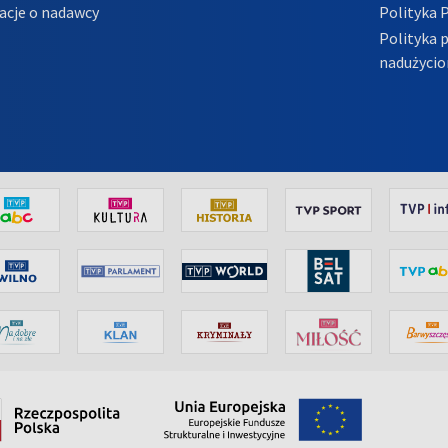
acje o nadawcy
Polityka 
Polityka 
nadużycio