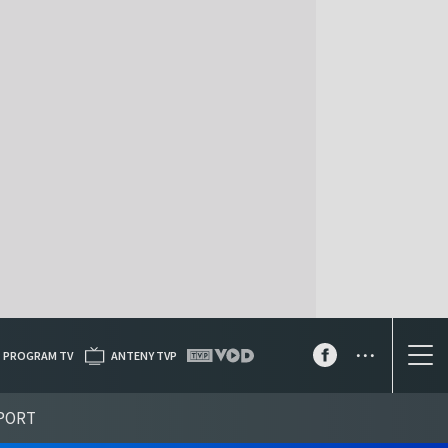
...
PROGRAM TV
ANTENY TVP
PORT