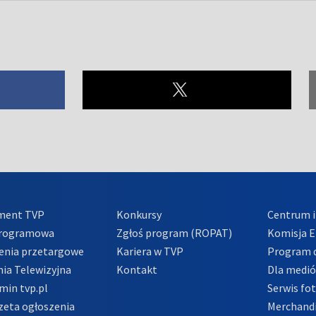
ment TVP
Konkursy
Centrum i
Programowa
Zgłoś program (ROPAT)
Komisja E
enia przetargowe
Kariera w TVP
Program d
ia Telewizyjna
Kontakt
Dla medi
min tvp.pl
Serwis fo
zeta ogłoszenia
Merchandi